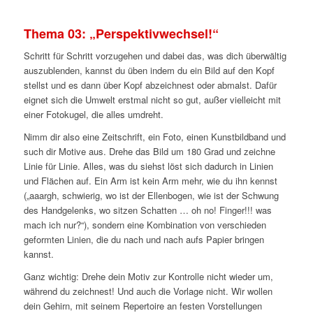
Thema 03: „Perspektivwechsel!“
Schritt für Schritt vorzugehen und dabei das, was dich überwältig
auszublenden, kannst du üben indem du ein Bild auf den Kopf
stellst und es dann über Kopf abzeichnest oder abmalst. Dafür
eignet sich die Umwelt erstmal nicht so gut, außer vielleicht mit
einer Fotokugel, die alles umdreht.
Nimm dir also eine Zeitschrift, ein Foto, einen Kunstbildband und
such dir Motive aus. Drehe das Bild um 180 Grad und zeichne
Linie für Linie. Alles, was du siehst löst sich dadurch in Linien
und Flächen auf. Ein Arm ist kein Arm mehr, wie du ihn kennst
(„aaargh, schwierig, wo ist der Ellenbogen, wie ist der Schwung
des Handgelenks, wo sitzen Schatten … oh no! Finger!!! was
mach ich nur?“), sondern eine Kombination von verschieden
geformten Linien, die du nach und nach aufs Papier bringen
kannst.
Ganz wichtig: Drehe dein Motiv zur Kontrolle nicht wieder um,
während du zeichnest! Und auch die Vorlage nicht. Wir wollen
dein Gehirn, mit seinem Repertoire an festen Vorstellungen