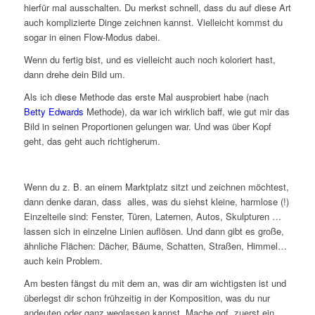
hierfür mal ausschalten. Du merkst schnell, dass du auf diese Art
auch komplizierte Dinge zeichnen kannst. Vielleicht kommst du
sogar in einen Flow-Modus dabei.
Wenn du fertig bist, und es vielleicht auch noch koloriert hast,
dann drehe dein Bild um.
Als ich diese Methode das erste Mal ausprobiert habe (nach
Betty Edwards
Methode), da war ich wirklich baff, wie gut mir das
Bild in seinen Proportionen gelungen war. Und was über Kopf
geht, das geht auch richtigherum.
Wenn du z. B. an einem Marktplatz sitzt und zeichnen möchtest,
dann denke daran, dass alles, was du siehst kleine, harmlose (!)
Einzelteile sind: Fenster, Türen, Laternen, Autos, Skulpturen …
lassen sich in einzelne Linien auflösen. Und dann gibt es große,
ähnliche Flächen: Dächer, Bäume, Schatten, Straßen, Himmel…
auch kein Problem.
Am besten fängst du mit dem an, was dir am wichtigsten ist und
überlegst dir schon frühzeitig in der Komposition, was du nur
andeuten oder ganz weglassen kannst. Mache ggf. zuerst ein