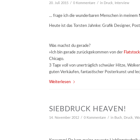
/
/
20. Juli 2015
0 Kommentare
in
Druck
,
Interview
… frage ich die wunderbaren Menschen in meinem
Heute ist das Torsten Jahnke: Grafik Designer, Pos
Was machst du gerade?
»Ich bin gerade zurückgekommen von der
Flatstoc
Chicago.
3 Tage voll von unerträglich schwüler Hitze, Wolk
guten Verkäufen, fantastischer Posterkunst und le
Weiterlesen
SIEBDRUCK HEAVEN!
/
/
14. November 2012
0 Kommentare
in
Buch
,
Druck
,
Wo