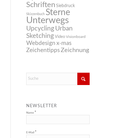
Schriften
Siebdruck
Sterne
Skizzenbuch
Unterwegs
Upcycling
Urban
Sketching
Video
Visionboard
Webdesign
x-mas
Zeichnung
Zeichentipps
NEWSLETTER
*
Name
*
E-Mail