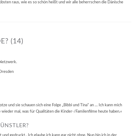
röbsten raus, wie es so schön heißt und wir alle beherrschen die Dänische
? (14)
 Netzwerk.
 Dresden
tze und sie schauen sich eine Folge „Bibbi und Tina“ an … Ich kann mich
e wieder mal, was für Qualitäten die Kinder-/Familenfilme heute haben.«
KÜNSTLER?
und gedruckt.. Ich glaube ich kann gar nicht ohne. Nun bin ich in der