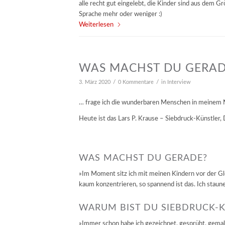
alle recht gut eingelebt, die Kinder sind aus dem G
Sprache mehr oder weniger :)
Weiterlesen
WAS MACHST DU GERADE
/
/
3. März 2020
0 Kommentare
in
Interview
… frage ich die wunderbaren Menschen in meinem
Heute ist das Lars P. Krause – Siebdruck-Künstler,
WAS MACHST DU GERADE?
»Im Moment sitz ich mit meinen Kindern vor der Glo
kaum konzentrieren, so spannend ist das. Ich staun
WARUM BIST DU SIEBDRUCK-
»Immer schon habe ich gezeichnet, gesprüht, gemalt 