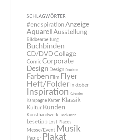
SCHLAGWÖRTER
Anzeige
#endspiration
Aquarell
Ausstellung
Bildbearbeitung
Buchbinden
CD/DVD
Collage
Corporate
Comic
Design
Design
Drucken
Flyer
Farben
Film
Heft/Folder
Inktober
Inspiration
Kalender
Klassik
Kampagne
Karten
Kunden
Kultur
Kunsthandwerk
Landkarten
Lesetipp
Lost Places
Musik
Messe/Event
Plakat
Papier