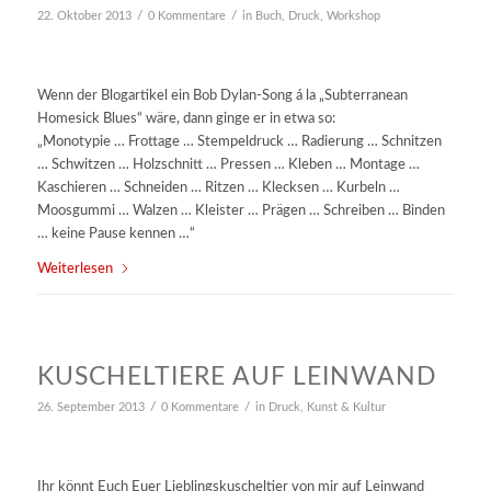
/
/
22. Oktober 2013
0 Kommentare
in
Buch
,
Druck
,
Workshop
Wenn der Blogartikel ein Bob Dylan-Song á la „Subterranean
Homesick Blues“ wäre, dann ginge er in etwa so:
„Monotypie … Frottage … Stempeldruck … Radierung … Schnitzen
… Schwitzen … Holzschnitt … Pressen … Kleben … Montage …
Kaschieren … Schneiden … Ritzen … Klecksen … Kurbeln …
Moosgummi … Walzen … Kleister … Prägen … Schreiben … Binden
… keine Pause kennen …“
Weiterlesen
KUSCHELTIERE AUF LEINWAND
/
/
26. September 2013
0 Kommentare
in
Druck
,
Kunst & Kultur
Ihr könnt Euch Euer Lieblingskuscheltier von mir auf Leinwand