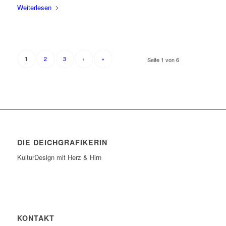
Weiterlesen
2
3
›
»
1
Seite 1 von 6
DIE DEICHGRAFIKERIN
KulturDesign mit Herz & Hirn
KONTAKT