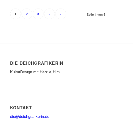
2
3
›
»
1
Seite 1 von 6
DIE DEICHGRAFIKERIN
KulturDesign mit Herz & Hirn
KONTAKT
die@deichgrafikerin.de