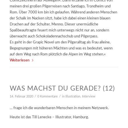
Comiczeichnerin auf Abwegen«. Darin erzähle ich in Comics von
meinen drei großen Pilgerreisen nach Santiago, Trondheim und
Rom. Über 7000 km bin ich gelaufen. Während anderen Menschen
der Schalk im Nacken sitzt, habe ich dabei einen kleinen blauen
Drachen auf der Schulter, Menno. Dieser unermüdliche
Spaßbeauftragte feuert mich unterwegs nicht nur an, sondern
überwacht auch Schokoladennachschub und Pilgerpass.
Es geht in der Grapic Novel um den Pilgeralltag als Frau alleine,
Begegnungen mit höheren Mächten und was es bedeutet, wenn
auf dem Weg nach Rom plötzlich die Alpen im Weg stehen.«
Weiterlesen
WAS MACHST DU GERADE? (12)
/
/
14. Februar 2020
0 Kommentare
in
Illustration
,
Interview
… frage ich die wunderbaren Menschen in meinem Netzwerk.
Heute ist das Till Lenecke – Illustrator, Hamburg.