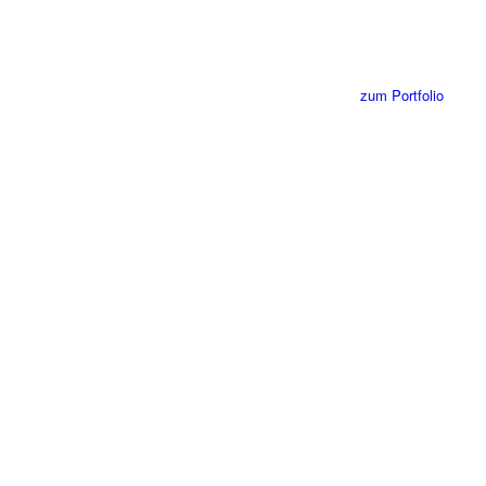
zum Portfolio
Nordisch by Nature