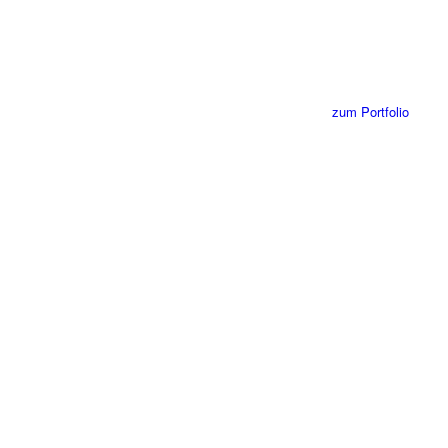
Illustration
zum Portfolio
Kalligrafie