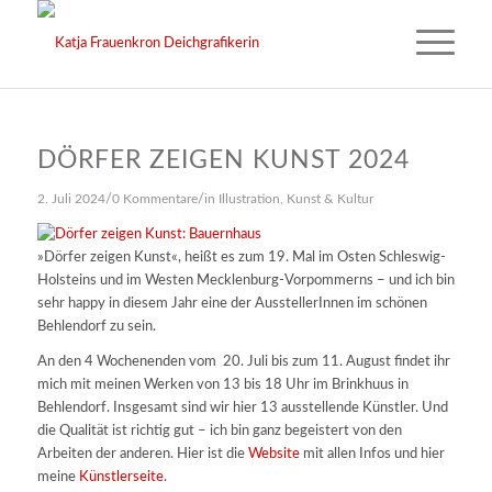
DÖRFER ZEIGEN KUNST 2024
/
/
2. Juli 2024
0 Kommentare
in
Illustration
,
Kunst & Kultur
»Dörfer zeigen Kunst«, heißt es zum 19. Mal im Osten Schleswig-
Holsteins und im Westen Mecklenburg-Vorpommerns – und ich bin
sehr happy in diesem Jahr eine der AusstellerInnen im schönen
Behlendorf zu sein.
An den 4 Wochenenden vom 20. Juli bis zum 11. August findet ihr
mich mit meinen Werken von 13 bis 18 Uhr im Brinkhuus in
Behlendorf. Insgesamt sind wir hier 13 ausstellende Künstler. Und
die Qualität ist richtig gut – ich bin ganz begeistert von den
Arbeiten der anderen. Hier ist die
Website
mit allen Infos und hier
meine
Künstlerseite
.