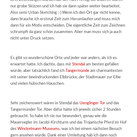
nur grobe Skizzen und ich hab sie dann später weiter bearbeitet.
Also semi Urban Sketching :-) Wenn ich den Ort gar nicht kenne,
dann brauche ich erstmal Zeit zum Herumlaufen und muss mich
dann für ein Motiv entscheiden. Die eigentliche Zeit zum Zeichnen
schrumpft da ganz schön zusammen. Aber man muss sich ja auch
nicht unter Druck setzen.
Es gibt so wunderschöne Orte und jeder war anders, als ich es
erwartet hatte. Ich dachte, dass mir
Stendal
am besten gefallen
würde, aber tatsächlich fand ich
Tangermünde
am charmantesten
mit seiner beeindruckenden Elbbrücke, der Stadtmauer zur Elbe
und vielen hübschen Häuschen.
Sehr zeichenswert wären in Stendal das
Uenglinger Tor
und das
Tangermünder Tor. Aber dafür hätte ich jeweils sicher 2 Stunden
gebraucht. So habe ich sie nur bewundert, genau wie die
Mauersegler im Jacobi-Kirchturm und das Trojanische Pferd im Hof
des
Winckelmann-Museums
, was ich bei einem nächsten Besuch
gern ansehen würde. Dank einer Umleitung hab ich dann noch