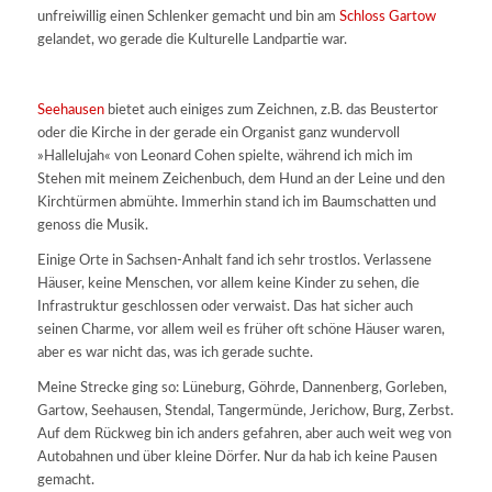
unfreiwillig einen Schlenker gemacht und bin am
Schloss Gartow
gelandet, wo gerade die Kulturelle Landpartie war.
Seehausen
bietet auch einiges zum Zeichnen, z.B. das Beustertor
oder die Kirche in der gerade ein Organist ganz wundervoll
»Hallelujah« von Leonard Cohen spielte, während ich mich im
Stehen mit meinem Zeichenbuch, dem Hund an der Leine und den
Kirchtürmen abmühte. Immerhin stand ich im Baumschatten und
genoss die Musik.
Einige Orte in Sachsen-Anhalt fand ich sehr trostlos. Verlassene
Häuser, keine Menschen, vor allem keine Kinder zu sehen, die
Infrastruktur geschlossen oder verwaist. Das hat sicher auch
seinen Charme, vor allem weil es früher oft schöne Häuser waren,
aber es war nicht das, was ich gerade suchte.
Meine Strecke ging so: Lüneburg, Göhrde, Dannenberg, Gorleben,
Gartow, Seehausen, Stendal, Tangermünde, Jerichow, Burg, Zerbst.
Auf dem Rückweg bin ich anders gefahren, aber auch weit weg von
Autobahnen und über kleine Dörfer. Nur da hab ich keine Pausen
gemacht.