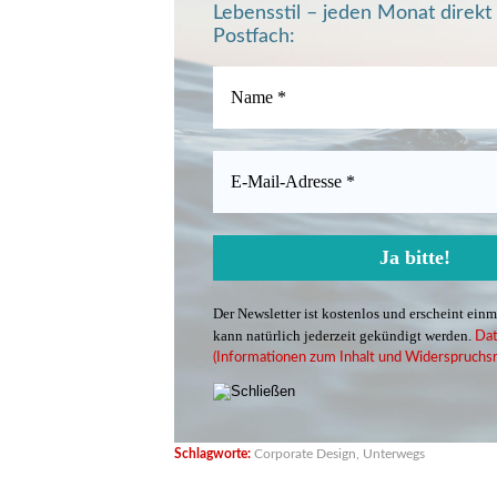
Lebensstil – jeden Monat direkt 
Postfach:
Der Newsletter ist kostenlos und erscheint ein
kann natürlich jederzeit gekündigt werden.
Dat
(Informationen zum Inhalt und Widerspruchsr
Schlagworte:
Corporate Design
,
Unterwegs