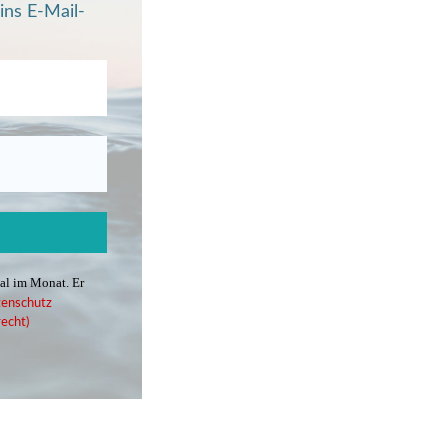
ins E-Mail-
mal im Monat. Er
enschutz
echt)