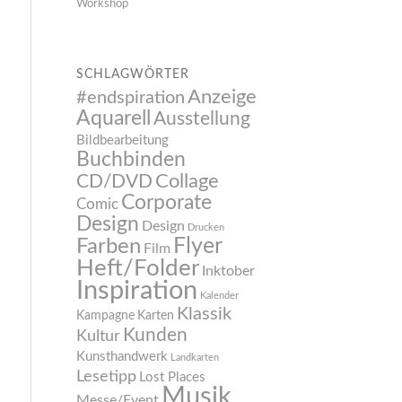
Workshop
SCHLAGWÖRTER
Anzeige
#endspiration
Aquarell
Ausstellung
Bildbearbeitung
Buchbinden
CD/DVD
Collage
Corporate
Comic
Design
Design
Drucken
Flyer
Farben
Film
Heft/Folder
Inktober
Inspiration
Kalender
Klassik
Kampagne
Karten
Kunden
Kultur
Kunsthandwerk
Landkarten
Lesetipp
Lost Places
Musik
Messe/Event