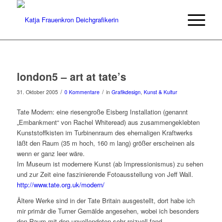
london5 – art at tate’s
/
/
31. Oktober 2005
0 Kommentare
in
Grafikdesign
,
Kunst & Kultur
Tate Modern: eine riesengroße Eisberg Installation (genannt
„Embankment“ von Rachel Whiteread) aus zusammengeklebten
Kunststoffkisten im Turbinenraum des ehemaligen Kraftwerks
läßt den Raum (35 m hoch, 160 m lang) größer erscheinen als
wenn er ganz leer wäre.
Im Museum ist modernere Kunst (ab Impressionismus) zu sehen
und zur Zeit eine faszinierende Fotoausstellung von Jeff Wall.
http://www.tate.org.uk/modern/
Ältere Werke sind in der Tate Britain ausgestellt, dort habe ich
mir primär die Turner Gemälde angesehen, wobei ich besonders
den Raum mit den unvollendeten sehr reizvoll fand.