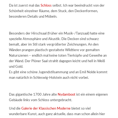
Da ist zuerst mal das
Schloss
selbst. Ich war beeindruckt von der
Schönheit einzelner Räume, dem Stuck, den Deckenformen,
besonderen Details und Möbeln.
Besonders der Hirschsaal (früher ein Musik-/Tanzsaal) hatte eine
spezielle Atmosphäre und Akustik. Die Decken sind schwarz
bemalt, aber im Stil stark vergrößerter Zeichnungen. An den
Wänden prangen plastisch-gestaltete Wildtiere vor gemalten
Naturszenen – endlich mal keine toten Tierköpfe und Geweihe an
der Wand. Der Plöner Saal strahlt dagegen leicht und hell in Weiß
und Gold.
Es gibt eine schöne Jugendstilsammung und an Emil Nolde kommt
man natürlich in Schleswig-Holstein auch nicht vorbei.
Das gigantische 1700 Jahre alte
Nydamboot
ist ein einem eigenen
Gebäude links vom Schloss untergebracht.
Und die
Galerie der Klassischen Moderne
bietet so viel
wunderbare Kunst, auch ganz aktuelle, dass man schon allein hier