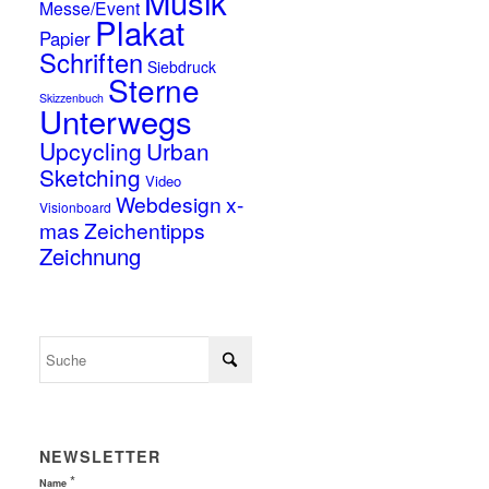
Musik
Messe/Event
Plakat
Papier
Schriften
Siebdruck
Sterne
Skizzenbuch
Unterwegs
Upcycling
Urban
Sketching
Video
Webdesign
x-
Visionboard
mas
Zeichentipps
Zeichnung
NEWSLETTER
*
Name