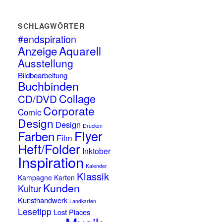
SCHLAGWÖRTER
#endspiration
Anzeige
Aquarell
Ausstellung
Bildbearbeitung
Buchbinden
Collage
CD/DVD
Corporate
Comic
Design
Design
Drucken
Flyer
Farben
Film
Heft/Folder
Inktober
Inspiration
Kalender
Klassik
Kampagne
Karten
Kunden
Kultur
Kunsthandwerk
Landkarten
Lesetipp
Lost Places