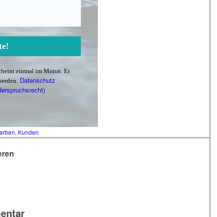
scheint einmal im Monat. Er
Datenschutz
werden.
derspruchsrecht)
arben
,
Kunden
eren
entar