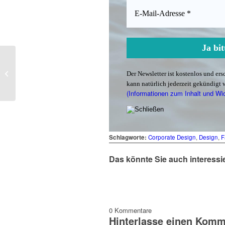
Was machst du gerade?
Der Newsletter ist kostenlos und er
(29)
kann natürlich jederzeit gekündigt 
(Informationen zum Inhalt und Wi
Schlagworte:
Corporate Design
,
Design
,
F
Das könnte Sie auch interessi
0
Kommentare
Hinterlasse einen Komm