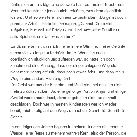
fühlte sich an, als läge eine schwere Last auf meiner Brust, mein
Verstand konnte mir jedoch nicht erklären, was denn eigentlich
los war. Und so wehrte er sich aus Leibeskräften. „Du gehst doch
gerne zur Arbeit!“ hörte ich ihn sagen, „Du hast Dir so viel
aufgebaut, bist voll auf Erfolgskurs. Und jetzt willst Du all das
aufs Spiel setzen? Um was zu tun?“
Es dämmerte mir, dass ich meine innere Stimme, meine Gefühle
schon viel zu lange unterdrückt hatte. Wenn ich auch
oberflächlich glücklich und zufrieden war, so hatte ich doch
zunehmend eine Ahnung, dass der eingeschlagene Weg sich
nicht mehr richtig anfühlt, dass noch etwas fehlt, und dass mein
Weg in eine andere Richtung führt.
Der Geist war aus der Flasche, und lässt sich bekanntlich nicht
mehr zurückschicken. Ja, eine gehörige Portion Angst und einige
Zweifel waren auch dabei, denn er gab sich nicht so schnell
geschlagen. Doch wie in meinen Kindertagen war ich wieder
bereit, mich mutig auf den Weg zu machen, Schritt für Schritt für
Schritt.
In den folgenden Jahren begann in meinem Inneren ein enormer
Wandel, eine Reise zu meinem wahren Kern, also der Person, die