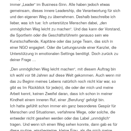
immer „Leader“ im Business-Sinn. Alle haben jedoch etwas
gemeinsam, dieses innere Leadership, die Verantwortung für sich
und den eigenen Weg zu übernehmen. Deshalb beschreibe ich
lieber, was ich tue: Ich unterstütze Menschen dabei, „den
unmöglichen Weg leicht zu machen“. Und das kann der Vorstand,
die Sportlerin oder die Geschäftsführerin genauso sein wie
Kunstschaffende, Kapitäne oder das junge Team, das sich in
einer NGO engagiert. Oder die Leitungsrunde einer Kanzlei, die
Unterstützung in emotionalen Settings benötigt. Doch zurück zu
deiner Frage …
„Den unmöglichen Weg leicht machen“, mit diesem Auftrag bin
ich wohl vor 58 Jahren auf diese Welt gekommen. Auch wenn mir
das zu Beginn meines Lebens natürlich noch nicht klar war, so
gibt es Im Rückblick für jede(n), die oder der mich und meine
Arbeit kennt, keinen Zweifel daran, dass ich schon in meiner
Kindheit einem inneren Ruf, einer „Berufung“ gefolgt bin.
Ich hatte gefühlt schon immer ein ganz besonderes Gespür für
Menschen und Situationen, verfahrene Wege, oder solche, die
entweder nicht gesehen werden oder das Label „unmöglich“
tragen. Und wenn ich einen Weg sehen konnte, dann gab es für
diese mutige, wissbegierige, kleine Frau, als die mich meine