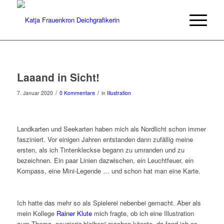
Laaand in Sicht!
/
/
7. Januar 2020
0 Kommentare
in
Illustration
Landkarten und Seekarten haben mich als Nordlicht schon immer
fasziniert. Vor einigen Jahren entstanden dann zufällig meine
ersten, als ich Tintenkleckse begann zu umranden und zu
bezeichnen. Ein paar Linien dazwischen, ein Leuchtfeuer, ein
Kompass, eine Mini-Legende … und schon hat man eine Karte.
Ich hatte das mehr so als Spielerei nebenbei gemacht. Aber als
mein Kollege
Rainer Klute
mich fragte, ob ich eine Illustration
zum Thema „neugierig bleiben“ machen könnte, da fand ich es