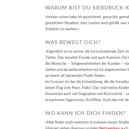
WARUM BIST DU SIEBDRUCK-
»Immer schon habe ich gezeichnet, gesprüht, gemalt 
glücklichen Situation, dass Leuten auch gefällt was 
Arbeiten zu warten.«
WAS BEWEGT DICH?
»Eigentlich ist es immer die fortschreitende Zeit. I
Tiefen. Das bereitet Freude und auch Kummer. Da is
die Wünsche – Sehgewohnheiten der Kunden – noch 
ziehen und da weiterarbeiten wo ich angekommen bi
an einem alt bekannten Punkt finden.
Im Grossen ist das die Entwicklung, die die Gesells
einem Flug zum Mars, Hallo? Das sind meine Kinder
Ansonsten auch viel Stagnation und Rückschritt – u
erwachsene Aggression, Konflikte. Auch das mit de
WO KANN ICH DICH FINDEN?
»Man findet mich meistens in meinem neuen Studio
Internet neben diversen sozialen
Netzwerken
auch