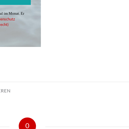
mal im Monat. Er
enschutz
echt)
EREN
0