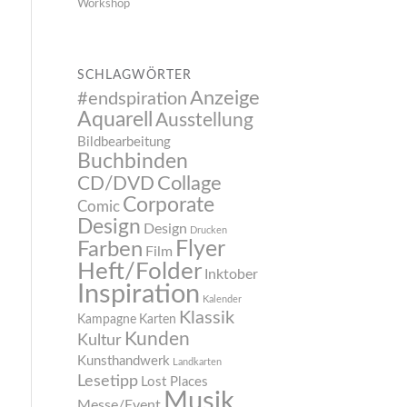
Workshop
SCHLAGWÖRTER
Anzeige
#endspiration
Aquarell
Ausstellung
Bildbearbeitung
Buchbinden
CD/DVD
Collage
Corporate
Comic
Design
Design
Drucken
Flyer
Farben
Film
Heft/Folder
Inktober
Inspiration
Kalender
Klassik
Kampagne
Karten
Kunden
Kultur
Kunsthandwerk
Landkarten
Lesetipp
Lost Places
Musik
Messe/Event