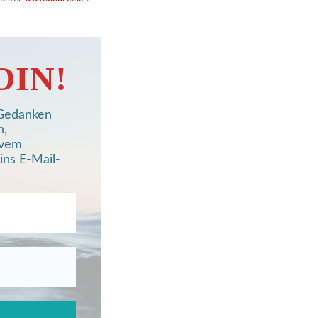
OIN!
, Gedanken
n,
ivem
ins E-Mail-