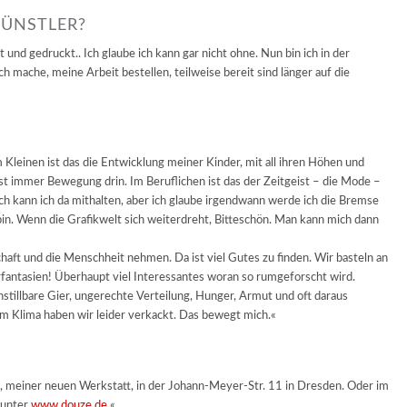
KÜNSTLER?
und gedruckt.. Ich glaube ich kann gar nicht ohne. Nun bin ich in der
ich mache, meine Arbeit bestellen, teilweise bereit sind länger auf die
m Kleinen ist das die Entwicklung meiner Kinder, mit all ihren Höhen und
t immer Bewegung drin. Im Beruflichen ist das der Zeitgeist – die Mode –
kann ich da mithalten, aber ich glaube irgendwann werde ich die Bremse
n. Wenn die Grafikwelt sich weiterdreht, Bitteschön. Man kann mich dann
chaft und die Menschheit nehmen. Da ist viel Gutes zu finden. Wir basteln an
fantasien! Überhaupt viel Interessantes woran so rumgeforscht wird.
nstillbare Gier, ungerechte Verteilung, Hunger, Armut und oft daraus
m Klima haben wir leider verkackt. Das bewegt mich.«
, meiner neuen Werkstatt, in der Johann-Meyer-Str. 11 in Dresden. Oder im
 unter
www.douze.de
«