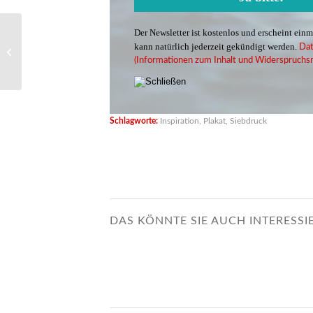
Der Newsletter ist kostenlos und erscheint ein
Vom Anfang bis zum
kann natürlich jederzeit gekündigt werden.
Dat
Ende: Grußkarten-
(Informationen zum Inhalt und Widerspruchsr
Designs
Schlagworte:
Inspiration
,
Plakat
,
Siebdruck
DAS KÖNNTE SIE AUCH INTERESSI