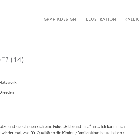
GRAFIKDESIGN
ILLUSTRATION
KALLI
? (14)
 Netzwerk.
 Dresden
tze und sie schauen sich eine Folge „Bibbi und Tina“ an … Ich kann mich
e wieder mal, was für Qualitäten die Kinder-/Familenfilme heute haben.«