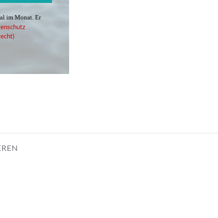
mal im Monat. Er
enschutz
echt)
EREN