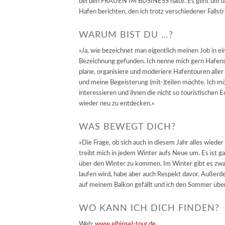
bei den FRAUEN IM BUSINESS halte. Es geht um da
Hafen berichten, den ich trotz verschiedener Fallst
WARUM BIST DU …?
»Ja, wie bezeichnet man eigentlich meinen Job in 
Bezeichnung gefunden. Ich nenne mich gern Hafensch
plane, organisiere und moderiere Hafentouren aller A
und meine Begeisterung (mit-)teilen möchte. Ich m
interessieren und ihnen die nicht so touristische
wieder neu zu entdecken.«
WAS BEWEGT DICH?
»Die Frage, ob sich auch in diesem Jahr alles wiede
treibt mich in jedem Winter aufs Neue um. Es ist ga
über den Winter zu kommen. Im Winter gibt es zwar a
laufen wird, habe aber auch Respekt davor. Außerd
auf meinem Balkon gefällt und ich den Sommer üb
WO KANN ICH DICH FINDEN?
Web:
www.elbinsel-tour.de