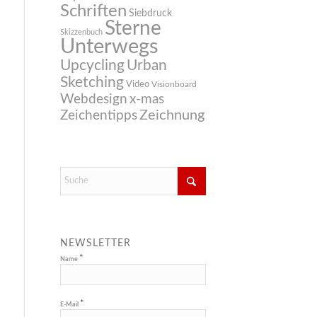
Schriften
Siebdruck
Sterne
Skizzenbuch
Unterwegs
Upcycling
Urban
Sketching
Video
Visionboard
Webdesign
x-mas
Zeichnung
Zeichentipps
NEWSLETTER
*
Name
*
E-Mail