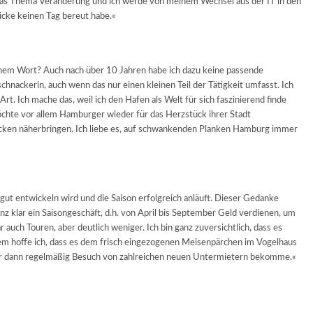
s Thema Veränderung und ich werde von meinem Wechsel aus der IT in den
ricke keinen Tag bereut habe.«
einem Wort? Auch nach über 10 Jahren habe ich dazu keine passende
nackerin, auch wenn das nur einen kleinen Teil der Tätigkeit umfasst. Ich
rt. Ich mache das, weil ich den Hafen als Welt für sich faszinierend finde
öchte vor allem Hamburger wieder für das Herzstück ihrer Stadt
n Ecken näherbringen. Ich liebe es, auf schwankenden Planken Hamburg immer
r gut entwickeln wird und die Saison erfolgreich anläuft. Dieser Gedanke
nz klar ein Saisongeschäft, d.h. von April bis September Geld verdienen, um
uch Touren, aber deutlich weniger. Ich bin ganz zuversichtlich, dass es
em hoffe ich, dass es dem frisch eingezogenen Meisenpärchen im Vogelhaus
er dann regelmäßig Besuch von zahlreichen neuen Untermietern bekomme.«