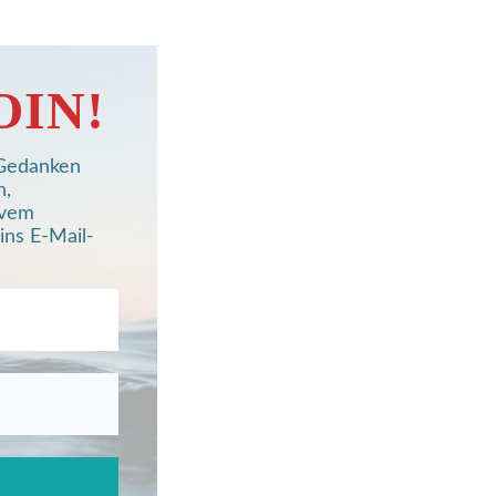
OIN!
, Gedanken
n,
ivem
ins E-Mail-