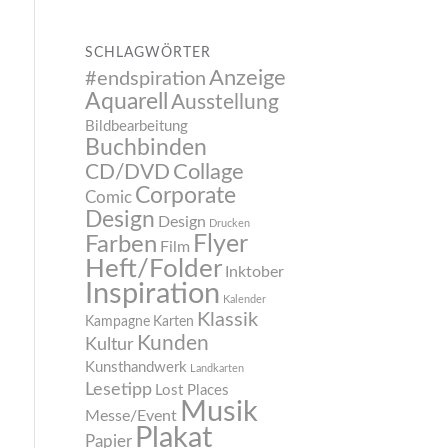
SCHLAGWÖRTER
Anzeige
#endspiration
Aquarell
Ausstellung
Bildbearbeitung
Buchbinden
CD/DVD
Collage
Corporate
Comic
Design
Design
Drucken
Flyer
Farben
Film
Heft/Folder
Inktober
Inspiration
Kalender
Klassik
Kampagne
Karten
Kunden
Kultur
Kunsthandwerk
Landkarten
Lesetipp
Lost Places
Musik
Messe/Event
Plakat
Papier