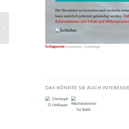
Der Newsletter ist kostenlos und erscheint ein
kann natürlich jederzeit gekündigt werden.
Dat
(Informationen zum Inhalt und Widerspruchsr
Immobilien-Exposé
Schlagworte:
Inspiration
,
Unterwegs
DAS KÖNNTE SIE AUCH INTERESSI