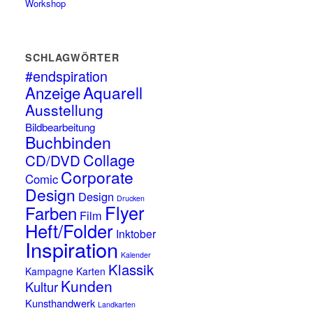
Workshop
SCHLAGWÖRTER
#endspiration
Anzeige
Aquarell
Ausstellung
Bildbearbeitung
Buchbinden
Collage
CD/DVD
Corporate
Comic
Design
Design
Drucken
Flyer
Farben
Film
Heft/Folder
Inktober
Inspiration
Kalender
Klassik
Kampagne
Karten
Kunden
Kultur
Kunsthandwerk
Landkarten