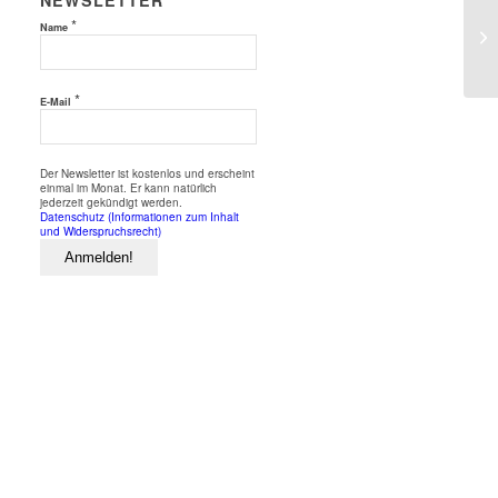
NEWSLETTER
*
Name
*
E-Mail
Der Newsletter ist kostenlos und erscheint
einmal im Monat. Er kann natürlich
jederzeit gekündigt werden.
Datenschutz (Informationen zum Inhalt
und Widerspruchsrecht)