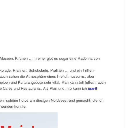
, Museen, Kirchen … in einer gibt es sogar eine Madonna von
olade, Pralinen, Schokolade, Pralinen … und ein Fritten-
h auch schon die Atmosphäre eines Freiluftmuseums, aber
neipen und Kulturangebote sehr vital. Man kann toll futtern, auch
he Cafés und Restaurants. Als Plan und Info kann ich
use-it
 sehr schöne Fotos am diesigen Nordseestrand gemacht, die ich
rwenden konnte.