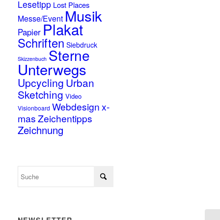
Lesetipp
Lost Places
Musik
Messe/Event
Plakat
Papier
Schriften
Siebdruck
Sterne
Skizzenbuch
Unterwegs
Upcycling
Urban
Sketching
Video
Webdesign
x-
Visionboard
mas
Zeichentipps
Zeichnung