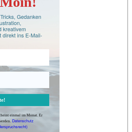
Moin!
d Tricks, Gedanken
ustration,
 kreativem
 direkt ins E-Mail-
scheint einmal im Monat. Er
Datenschutz
werden.
derspruchsrecht)