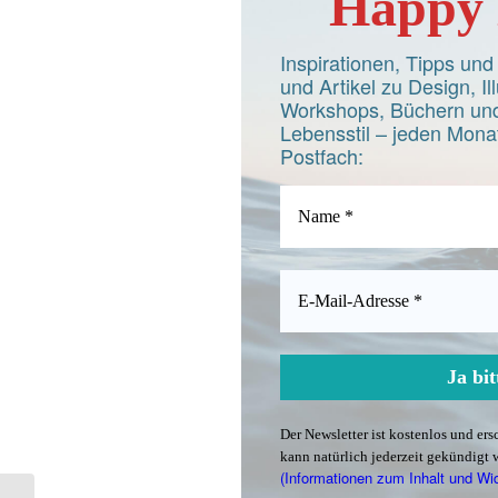
Happy 
Inspirationen, Tipps un
und Artikel zu Design, Ill
Workshops, Büchern und
Lebensstil – jeden Monat
Postfach:
Der Newsletter ist kostenlos und er
kann natürlich jederzeit gekündigt 
(Informationen zum Inhalt und Wi