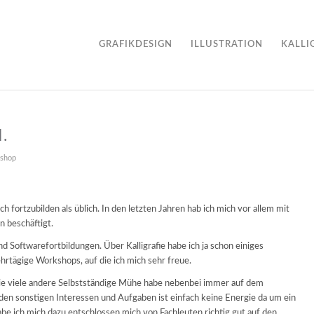
GRAFIKDESIGN
ILLUSTRATION
KALLI
.
shop
h fortzubilden als üblich. In den letzten Jahren hab ich mich vor allem mit
 beschäftigt.
nd Softwarefortbildungen. Über Kalligrafie habe ich ja schon einiges
rtägige Workshops, auf die ich mich sehr freue.
ie viele andere Selbstständige Mühe habe nebenbei immer auf dem
den sonstigen Interessen und Aufgaben ist einfach keine Energie da um ein
e ich mich dazu entschlossen mich von Fachleuten richtig gut auf den