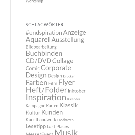
Workshop
SCHLAGWÖRTER
Anzeige
#endspiration
Aquarell
Ausstellung
Bildbearbeitung
Buchbinden
CD/DVD
Collage
Corporate
Comic
Design
Design
Drucken
Flyer
Farben
Film
Heft/Folder
Inktober
Inspiration
Kalender
Klassik
Kampagne
Karten
Kunden
Kultur
Kunsthandwerk
Landkarten
Lesetipp
Lost Places
Musik
Messe/Event