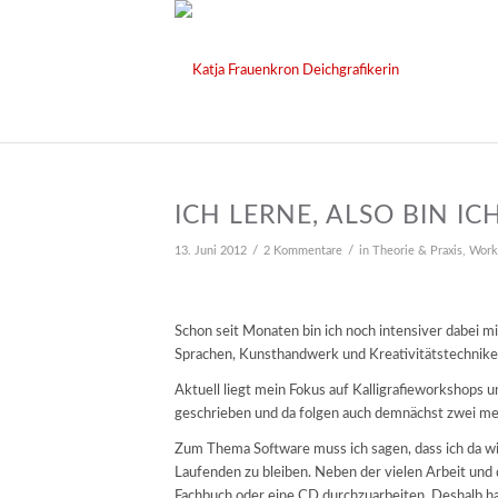
ICH LERNE, ALSO BIN ICH
/
/
13. Juni 2012
2 Kommentare
in
Theorie & Praxis
,
Work
Schon seit Monaten bin ich noch intensiver dabei mic
Sprachen, Kunsthandwerk und Kreativitätstechniken
Aktuell liegt mein Fokus auf Kalligrafieworkshops u
geschrieben und da folgen auch demnächst zwei meh
Zum Thema Software muss ich sagen, dass ich da w
Laufenden zu bleiben. Neben der vielen Arbeit und 
Fachbuch oder eine CD durchzuarbeiten. Deshalb hab