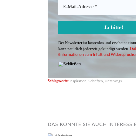
Der Newsletter ist kostenlos und erscheint ein
kann natürlich jederzeit gekündigt werden.
Dat
(Informationen zum Inhalt und Widerspruchsr
Schlagworte:
Inspiration
,
Schriften
,
Unterwegs
DAS KÖNNTE SIE AUCH INTERESSI