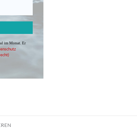
mal im Monat. Er
enschutz
echt)
EREN