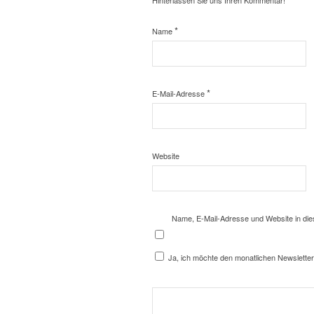
Hinterlassen Sie uns Ihren Kommentar!
*
Name
*
E-Mail-Adresse
Website
Name, E-Mail-Adresse und Website in di
Ja, ich möchte den monatlichen Newsletter