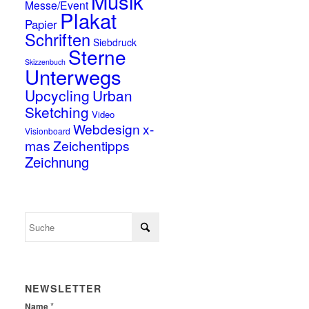
Musik
Messe/Event
Plakat
Papier
Schriften
Siebdruck
Sterne
Skizzenbuch
Unterwegs
Upcycling
Urban
Sketching
Video
Webdesign
x-
Visionboard
mas
Zeichentipps
Zeichnung
NEWSLETTER
*
Name