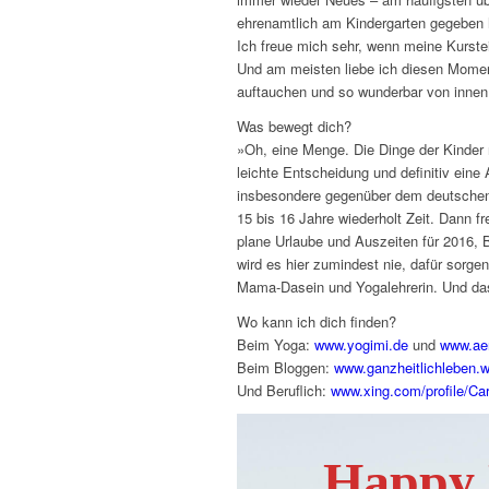
ehrenamtlich am Kindergarten gegeben 
Ich freue mich sehr, wenn meine Kurstei
Und am meisten liebe ich diesen Mome
auftauchen und so wunderbar von innen 
Was bewegt dich?
»Oh, eine Menge. Die Dinge der Kinder 
leichte Entscheidung und definitiv eine
insbesondere gegenüber dem deutschen 
15 bis 16 Jahre wiederholt Zeit. Dann f
plane Urlaube und Auszeiten für 2016, B
wird es hier zumindest nie, dafür sorg
Mama-Dasein und Yogalehrerin. Und das
Wo kann ich dich finden?
Beim Yoga:
www.yogimi.de
und
www.aer
Beim Bloggen:
www.ganzheitlichleben.
Und Beruflich:
www.xing.com/profile/Car
Happy 