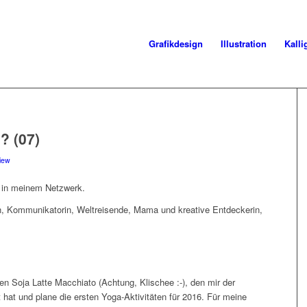
Grafikdesign
Illustration
Kalli
? (07)
view
 in meinem Netzwerk.
rin, Kommunikatorin, Weltreisende, Mama und kreative Entdeckerin,
ien Soja Latte Macchiato (Achtung, Klischee :-), den mir der
hat und plane die ersten Yoga-Aktivitäten für 2016. Für meine