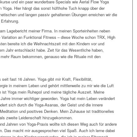
enkurse und ein paar wunderbare Specials wie Aerial Flow Yoga
in Yoga. Hier hängt das sonst hüfthohe Tuch knapp über der
netischen und langen passiv gehaltenen Übungen erreichen wir die
 Erfahrung.
 am Lagebericht meiner Firma. In meinen Sporteinheiten neben
ne Variation an Funktional Fitness – diese Woche schon TRX, High
ten bereite ich die Weihnachtszeit mit den Kindern vor und
sem Jahr entschlackt habe. Zeit für das Wesentliche haben,
r mehr Raum bekommen, genauso wie die Rituale mit den
eit fast 16 Jahren. Yoga gibt mir Kraft, Flexibilität,
gie in meinem Leben und gehört mittlerweile zu mir wie die Luft
ist Yoga mein Ruhepol und meine tägliche Auszeit. Meine
e Jahre immer wichtiger geworden. Yoga hat mein Leben verändert
dert sich durch die Yoga-Asanas, der Geist und die innere
Meditation und positives Denken. Mein Zuhause ist traditionelles
r als zweite Leidenschaft hinzugekommen.
nd Jahren von Yoga-Praxis wollte ich diesen Weg auch für andere
en. Das macht mir ausgesprochen viel Spaß. Auch ich lerne dabei
igens in den Kinderyogastunden, die ich in meiner Elternzeit