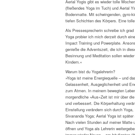
Aerial Yogis gibt es wieder tolle Woch
(fließendes Yoga im Tuch) und Aerial Y
Bodenmatte. Mit schwingenden, gyro-ki
tiefen Schichten des Körpers. Eine tolle
Als Pressesprecherin schreibe ich grad
Yoga probier ich mich derzeit durch ei
Impact Training und Powerplate. Ansons
genieße die Adventszeit, die ich in die
Besinnung und Meditation sollen wiede
Kindern.«
Warum bist du Yogalehrerin?
»Yoga ist meine Energiequelle – und das s
Gelassenheit, Ausgeglichenheit und Ener
zum Atmen. In meinem bewegten Leben 
morgendliche »Aus«Zeit ist mir über di
und verbessert. Die Körperhaltung verän
Einstellung verändern sich durch Yoga, 
Sivananda Yoga; Aerial Yoga ist späte
Nach vielen Stunden auf meiner Matte u
öffnen und Yoga als Lehrerin weitergeb
immer wieder Neues – am häufigsten übr