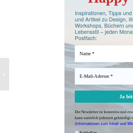
Inspirationen, Tipps un
und Artikel zu Design, Ill
Workshops, Büchern und
Lebensstil – jeden Monat
Postfach:
Weihnachts-ABC zum
Download
Der Newsletter ist kostenlos und er
kann natürlich jederzeit gekündigt 
(Informationen zum Inhalt und Wi