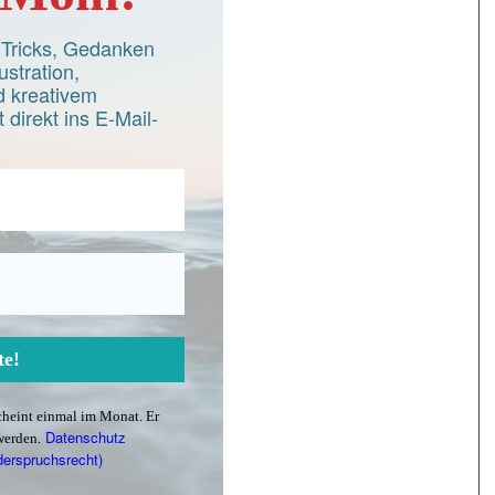
d Tricks, Gedanken
ustration,
 kreativem
 direkt ins E-Mail-
scheint einmal im Monat. Er
Datenschutz
werden.
derspruchsrecht)