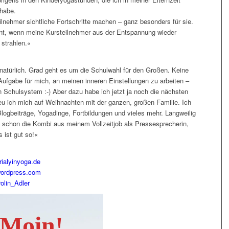
habe.
lnehmer sichtliche Fortschritte machen – ganz besonders für sie.
nt, wenn meine Kursteilnehmer aus der Entspannung wieder
strahlen.«
natürlich. Grad geht es um die Schulwahl für den Großen. Keine
 Aufgabe für mich, an meinen inneren Einstellungen zu arbeiten –
Schulsystem :-) Aber dazu habe ich jetzt ja noch die nächsten
reu ich mich auf Weihnachten mit der ganzen, großen Familie. Ich
logbeiträge, Yogadinge, Fortbildungen und vieles mehr. Langweilig
en schon die Kombi aus meinem Vollzeitjob als Pressesprecherin,
 ist gut so!«
ialyinyoga.de
wordpress.com
olin_Adler
Moin!