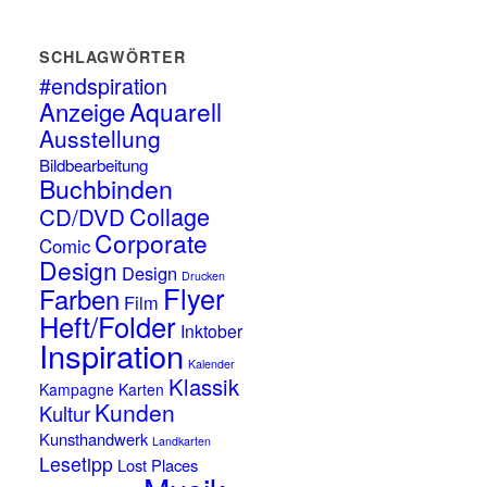
SCHLAGWÖRTER
#endspiration
Anzeige
Aquarell
Ausstellung
Bildbearbeitung
Buchbinden
Collage
CD/DVD
Corporate
Comic
Design
Design
Drucken
Flyer
Farben
Film
Heft/Folder
Inktober
Inspiration
Kalender
Klassik
Kampagne
Karten
Kunden
Kultur
Kunsthandwerk
Landkarten
Lesetipp
Lost Places