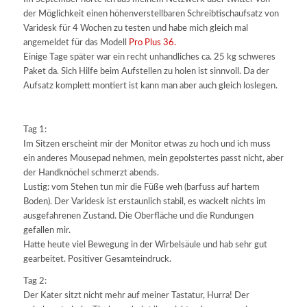
der Möglichkeit einen höhenverstellbaren Schreibtischaufsatz von
Varidesk für 4 Wochen zu testen und habe mich gleich mal
angemeldet für das Modell
Pro Plus 36.
Einige Tage später war ein recht unhandliches ca. 25 kg schweres
Paket da. Sich Hilfe beim Aufstellen zu holen ist sinnvoll. Da der
Aufsatz komplett montiert ist kann man aber auch gleich loslegen.
Tag 1:
Im Sitzen erscheint mir der Monitor etwas zu hoch und ich muss
ein anderes Mousepad nehmen, mein gepolstertes passt nicht, aber
der Handknöchel schmerzt abends.
Lustig: vom Stehen tun mir die Füße weh (barfuss auf hartem
Boden). Der Varidesk ist erstaunlich stabil, es wackelt nichts im
ausgefahrenen Zustand. Die Oberfläche und die Rundungen
gefallen mir.
Hatte heute viel Bewegung in der Wirbelsäule und hab sehr gut
gearbeitet. Positiver Gesamteindruck.
Tag 2:
Der Kater sitzt nicht mehr auf meiner Tastatur, Hurra! Der