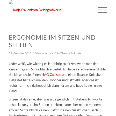
ERGONOMIE IM SITZEN UND
STEHEN
/
/
22. Oktober 2015
0 Kommentare
in
Theorie & Praxis
Jeder weiß, wie wichtig es ist richtig zu sitzen, wenn man den
ganzen Tag am Schreibtisch arbeitet. Ich habe verschiedene Stühle,
die ich wechsle. Einen
HÅG Capisco
und einen Balance Kniesitz.
Getestet hatte ich mal den Swopper und Sitzbälle, aber das ist
nichts für mich, da hoppel ich dann herum und habe keine ruhige
Hand.
Sitzen ist das eine, aber was ist eigentlich mit Stehen? Ich wollte
schon lange gern im Stehen arbeiten, hatte aber neben meinem
großen Schreibtisch keinen Platz für einen zusätzlichen Tisch.
Im September hörte ich aus meinem Netzwerk über twitter von