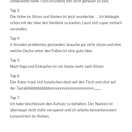
unbekannte hohe Tisch erscheint ihm nicht geheuer zu sein.
Tag 3:
Die Höhe im Sitzen und Stehen ist jetzt wunderbar … ich liebäugle
schon mit der Idee den Varidesk zu kaufen. Lässt sich super einfach
verstellen.
Tag 4:
6 Stunden problemlos gestanden, brauche gar nicht sitzen und eine
weiche Decke unter den Füßen ist eine gute Idee.
Tag 5:
Nach Yoga und Einkaufen ist mir heute mehr nach Sitzen.
Tag 6:
Der Kater traut sich inzwischen doch auf den Tisch und sitzt auf
der Tastabbbbbbbbbbbbnnnnnnnnnnnnnnnmmmm,,,,,,,,
Tag 7:
Ich habe beschlossen den Aufsatz zu behalten. Der Nacken ist
überhaupt nicht mehr verspannt und ich arbeite bemerkenswert
konzentriert im Stehen.