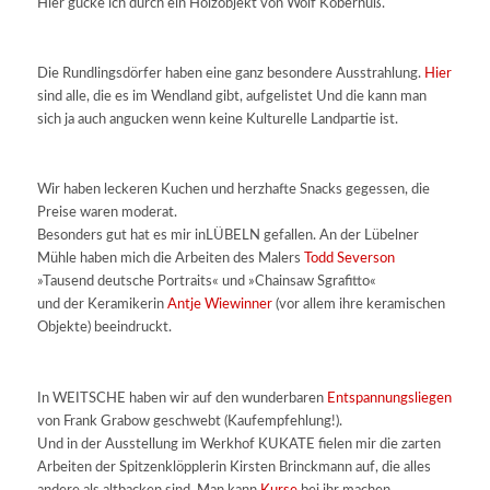
Hier gucke ich durch ein Holzobjekt von Wolf Kobernuß.
Die Rundlingsdörfer haben eine ganz besondere Ausstrahlung.
Hier
sind alle, die es im Wendland gibt, aufgelistet Und die kann man
sich ja auch angucken wenn keine Kulturelle Landpartie ist.
Wir haben leckeren Kuchen und herzhafte Snacks gegessen, die
Preise waren moderat.
Besonders gut hat es mir inLÜBELN gefallen. An der Lübelner
Mühle haben mich die Arbeiten des Malers
Todd Severson
»Tausend deutsche Portraits« und »Chainsaw Sgrafitto«
und der Keramikerin
Antje Wiewinner
(vor allem ihre keramischen
Objekte) beeindruckt.
In WEITSCHE haben wir auf den wunderbaren
Entspannungsliegen
von Frank Grabow geschwebt (Kaufempfehlung!).
Und in der Ausstellung im Werkhof KUKATE fielen mir die zarten
Arbeiten der Spitzenklöpplerin Kirsten Brinckmann auf, die alles