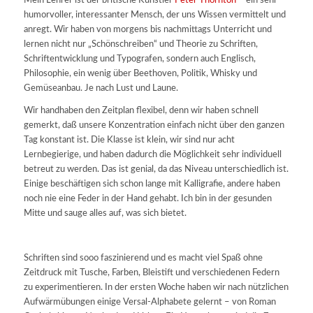
Mein Lehrer ist der britische Künstler
Peter Thornton
– ein sehr
humorvoller, interessanter Mensch, der uns Wissen vermittelt und
anregt. Wir haben von morgens bis nachmittags Unterricht und
lernen nicht nur „Schönschreiben“ und Theorie zu Schriften,
Schriftentwicklung und Typografen, sondern auch Englisch,
Philosophie, ein wenig über Beethoven, Politik, Whisky und
Gemüseanbau. Je nach Lust und Laune.
Wir handhaben den Zeitplan flexibel, denn wir haben schnell
gemerkt, daß unsere Konzentration einfach nicht über den ganzen
Tag konstant ist. Die Klasse ist klein, wir sind nur acht
Lernbegierige, und haben dadurch die Möglichkeit sehr individuell
betreut zu werden. Das ist genial, da das Niveau unterschiedlich ist.
Einige beschäftigen sich schon lange mit Kalligrafie, andere haben
noch nie eine Feder in der Hand gehabt. Ich bin in der gesunden
Mitte und sauge alles auf, was sich bietet.
Schriften sind sooo faszinierend und es macht viel Spaß ohne
Zeitdruck mit Tusche, Farben, Bleistift und verschiedenen Federn
zu experimentieren. In der ersten Woche haben wir nach nützlichen
Aufwärmübungen einige Versal-Alphabete gelernt – von Roman