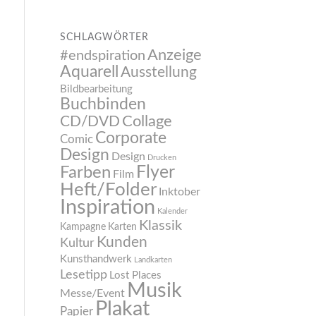
SCHLAGWÖRTER
Anzeige
#endspiration
Aquarell
Ausstellung
Bildbearbeitung
Buchbinden
CD/DVD
Collage
Corporate
Comic
Design
Design
Drucken
Flyer
Farben
Film
Heft/Folder
Inktober
Inspiration
Kalender
Klassik
Kampagne
Karten
Kunden
Kultur
Kunsthandwerk
Landkarten
Lesetipp
Lost Places
Musik
Messe/Event
Plakat
Papier