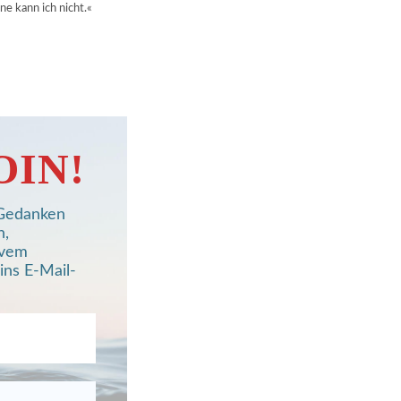
e kann ich nicht.«
OIN!
, Gedanken
n,
ivem
ins E-Mail-