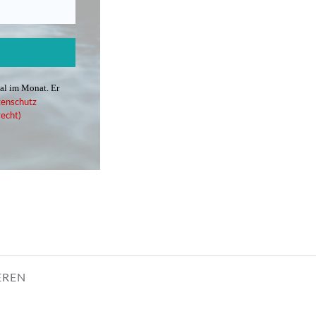
mal im Monat. Er
enschutz
echt)
EREN