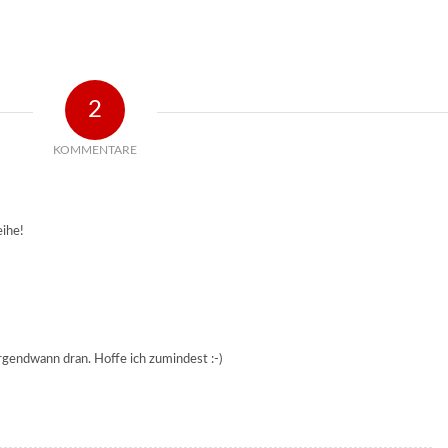
2
KOMMENTARE
eihe!
irgendwann dran. Hoffe ich zumindest :-)