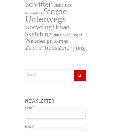
Schriften
Siebdruck
Sterne
Skizzenbuch
Unterwegs
Upcycling
Urban
Sketching
Video
Visionboard
Webdesign
x-mas
Zeichnung
Zeichentipps
NEWSLETTER
*
Name
*
E-Mail