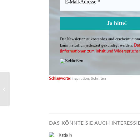
Der Newsletter ist kostenlos und erscheint ein
kann natürlich jederzeit gekündigt werden.
Dat
(Informationen zum Inhalt und Widerspruchsr
Schlagworte:
Inspiration
,
Schriften
Stempeln gehen
DAS KÖNNTE SIE AUCH INTERESSI