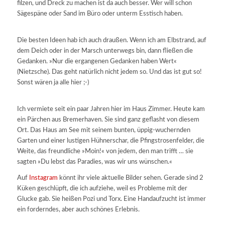
filzen, und Dreck zu machen ist da auch besser. Wer will schon
Sägespäne oder Sand im Büro oder unterm Esstisch haben.
Die besten Ideen hab ich auch draußen. Wenn ich am Elbstrand, auf
dem Deich oder in der Marsch unterwegs bin, dann fließen die
Gedanken. »Nur die ergangenen Gedanken haben Wert«
(Nietzsche). Das geht natürlich nicht jedem so. Und das ist gut so!
Sonst wären ja alle hier ;-)
Ich vermiete seit ein paar Jahren hier im Haus Zimmer. Heute kam
ein Pärchen aus Bremerhaven. Sie sind ganz geflasht von diesem
Ort. Das Haus am See mit seinem bunten, üppig-wuchernden
Garten und einer lustigen Hühnerschar, die Pfingstrosenfelder, die
Weite, das freundliche »Moin!« von jedem, den man trifft … sie
sagten »Du lebst das Paradies, was wir uns wünschen.«
Auf
Instagram
könnt ihr viele aktuelle Bilder sehen. Gerade sind 2
Küken geschlüpft, die ich aufziehe, weil es Probleme mit der
Glucke gab. Sie heißen Pozi und Torx. Eine Handaufzucht ist immer
ein forderndes, aber auch schönes Erlebnis.