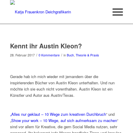
Kennt ihr Austin Kleon?
/
/
28. Februar 2017
0 Kommentare
in
Buch
,
Theorie & Praxis
Gerade hab ich mich wieder mit jemandem über die
inspirierenden Bücher von Austin Kleon unterhalten. Und nun
möchte ich sie euch nicht vorenthalten. Austin Kleon ist ein
Künstler und Autor aus Austin/Texas.
„Alles nur geklaut
– 10 Wege zum kreativen Durchbruch
“ und
„
Show your work – 10 Wege, auf sich aufmerksam zu machen
“
sind vor allem für Kreative, die gern Social Media nutzen, sehr
anregend. Ihr bekommt jede Menge handliche Tipps und Impulse