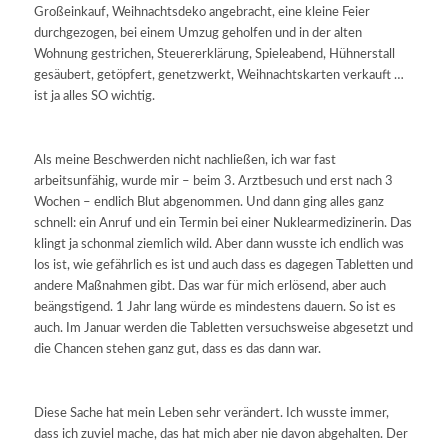
Großeinkauf, Weihnachtsdeko angebracht, eine kleine Feier
durchgezogen, bei einem Umzug geholfen und in der alten
Wohnung gestrichen, Steuererklärung, Spieleabend, Hühnerstall
gesäubert, getöpfert, genetzwerkt, Weihnachtskarten verkauft …
ist ja alles SO wichtig.
Als meine Beschwerden nicht nachließen, ich war fast
arbeitsunfähig, wurde mir – beim 3. Arztbesuch und erst nach 3
Wochen – endlich Blut abgenommen. Und dann ging alles ganz
schnell: ein Anruf und ein Termin bei einer Nuklearmedizinerin. Das
klingt ja schonmal ziemlich wild. Aber dann wusste ich endlich was
los ist, wie gefährlich es ist und auch dass es dagegen Tabletten und
andere Maßnahmen gibt. Das war für mich erlösend, aber auch
beängstigend. 1 Jahr lang würde es mindestens dauern. So ist es
auch. Im Januar werden die Tabletten versuchsweise abgesetzt und
die Chancen stehen ganz gut, dass es das dann war.
Diese Sache hat mein Leben sehr verändert. Ich wusste immer,
dass ich zuviel mache, das hat mich aber nie davon abgehalten. Der