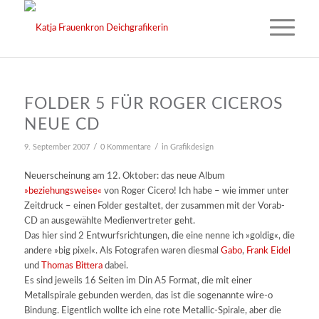
FOLDER 5 FÜR ROGER CICEROS
NEUE CD
/
/
9. September 2007
0 Kommentare
in
Grafikdesign
Neuerscheinung am 12. Oktober: das neue Album
»beziehungsweise«
von Roger Cicero! Ich habe – wie immer unter
Zeitdruck – einen Folder gestaltet, der zusammen mit der Vorab-
CD an ausgewählte Medienvertreter geht.
Das hier sind 2 Entwurfsrichtungen, die eine nenne ich »goldig«, die
andere »big pixel«. Als Fotografen waren diesmal
Gabo
,
Frank Eidel
und
Thomas Bittera
dabei.
Es sind jeweils 16 Seiten im Din A5 Format, die mit einer
Metallspirale gebunden werden, das ist die sogenannte wire-o
Bindung. Eigentlich wollte ich eine rote Metallic-Spirale, aber die