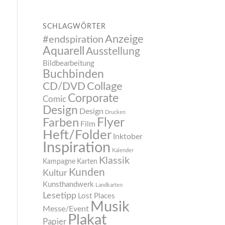
SCHLAGWÖRTER
Anzeige
#endspiration
Aquarell
Ausstellung
Bildbearbeitung
Buchbinden
CD/DVD
Collage
Corporate
Comic
Design
Design
Drucken
Flyer
Farben
Film
Heft/Folder
Inktober
Inspiration
Kalender
Klassik
Kampagne
Karten
Kunden
Kultur
Kunsthandwerk
Landkarten
Lesetipp
Lost Places
Musik
Messe/Event
Plakat
Papier