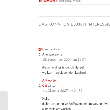
Schlagworte:
Heft/Folder
,
Musik
DAS KÖNNTE SIE AUCH INTERESSI
2
Kommentare
Anonym
sagte:
18. September 2007 um 12.07
diesen ordner finde ich klasse!
wo kan man diesen den kaufen?
Antworten
Cat
sagte:
11. Oktober 2007 um 21.39
Hallo,
Folder 5 für Roger
da ich schon einige Anfragen bekam wegen diverse
Ciceros neue CD
allgemein antworten.