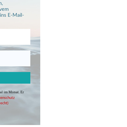
n,
ivem
ins E-Mail-
mal im Monat. Er
enschutz
echt)