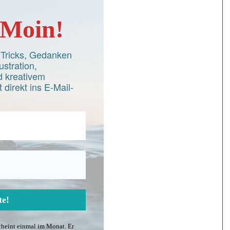
Moin!
d Tricks, Gedanken
ustration,
 kreativem
 direkt ins E-Mail-
scheint einmal im Monat. Er