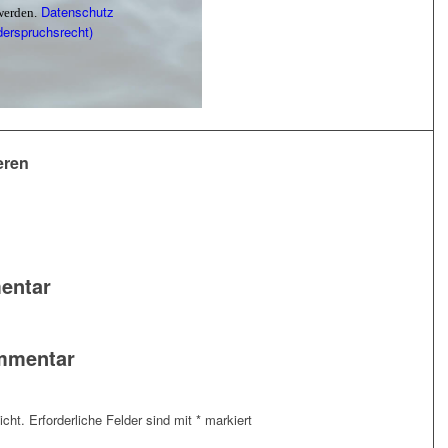
Datenschutz
werden.
derspruchsrecht)
eren
entar
ommentar
icht.
Erforderliche Felder sind mit
*
markiert