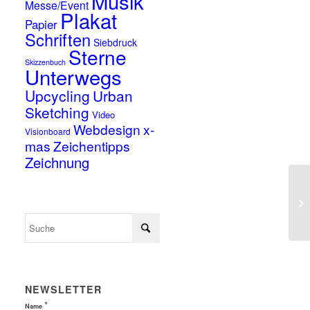
Musik
Messe/Event
Plakat
Papier
Schriften
Siebdruck
Sterne
Skizzenbuch
Unterwegs
Upcycling
Urban
Sketching
Video
Webdesign
x-
Visionboard
mas
Zeichentipps
Zeichnung
NEWSLETTER
*
Name