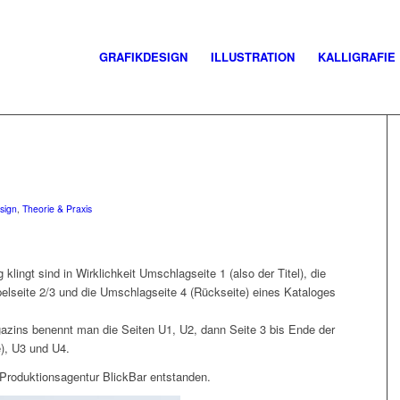
GRAFIKDESIGN
ILLUSTRATION
KALLIGRAFIE
sign
,
Theorie & Praxis
lingt sind in Wirklichkeit Umschlagseite 1 (also der Titel), die
pelseite 2/3 und die Umschlagseite 4 (Rückseite) eines Kataloges
azins benennt man die Seiten U1, U2, dann Seite 3 bis Ende der
e), U3 und U4.
 Produktionsagentur BlickBar entstanden.