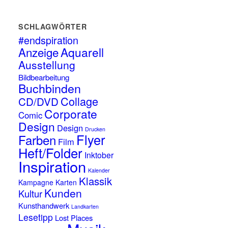
SCHLAGWÖRTER
#endspiration
Anzeige
Aquarell
Ausstellung
Bildbearbeitung
Buchbinden
Collage
CD/DVD
Corporate
Comic
Design
Design
Drucken
Flyer
Farben
Film
Heft/Folder
Inktober
Inspiration
Kalender
Klassik
Kampagne
Karten
Kunden
Kultur
Kunsthandwerk
Landkarten
Lesetipp
Lost Places