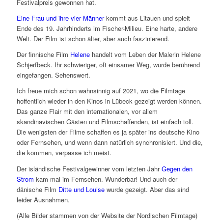
Festivalpreis gewonnen hat.
Eine Frau und ihre vier Männer
kommt aus Litauen und spielt
Ende des 19. Jahrhinderts im Fischer-Milieu. Eine harte, andere
Welt. Der Film ist schon älter, aber auch faszinierend.
Der finnische Film
Helene
handelt vom Leben der Malerin Helene
Schjerfbeck. Ihr schwieriger, oft einsamer Weg, wurde berührend
eingefangen. Sehenswert.
Ich freue mich schon wahnsinnig auf 2021, wo die Filmtage
hoffentlich wieder in den Kinos in Lübeck gezeigt werden können.
Das ganze Flair mit den internationalen, vor allem
skandinavischen Gästen und Filmschaffenden, ist einfach toll.
Die wenigsten der Filme schaffen es ja später ins deutsche Kino
oder Fernsehen, und wenn dann natürlich synchronisiert. Und die,
die kommen, verpasse ich meist.
Der isländische Festivalgewinner vom letzten Jahr
Gegen den
Strom
kam mal im Fernsehen. Wunderbar! Und auch der
dänische Film
Ditte und Louise
wurde gezeigt. Aber das sind
leider Ausnahmen.
(Alle Bilder stammen von der Website der Nordischen Filmtage)