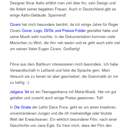
Designer Alvar Aalto erfährt man viel über ihn, sein Design und
die Arbeit seiner begabten Frauen. Auch in Deutschland gibt es
einige Aalto-Gebäude. Spannend!
Cicero
hat mich besonders berührt, da ich einige Jahre für Roger
Cicero
Cover, Logo, DVDs und Presse-Folder
gestaltet habe und
seine Musik sehr mochte. In der Dokumentation kommen viele
Menschen zu Wort, die ihm nah waren und es geht auch sehr viel
um seinen Vater Eugen Cicero. Großartig!
Filme aus dem Baltikum interessieren mich besonders. Ich habe
Verwandtschaft in Lettland und höre die Sprache gern. Mein
Versuch sie zu lernen ist aber gescheitert, die Grammatik ist mir
zu heftig :-)
Jelgava ’94
ist ein Teenagerdrama mit Metal-Musik. Hat mir gut
gefallen und zurecht auch einige Preise gewonnen. Toll!
In
Die Grube
der Lettin Dace Puce, geht es um einen kreativen,
unverstandenen Jungen und die oft merkwürdige oder brutale
Welt der Erwachsenen. Ein wirklich besonderer Film, nach einer
Geschichte von Jana Egle. Es freut mich, dass der Film den