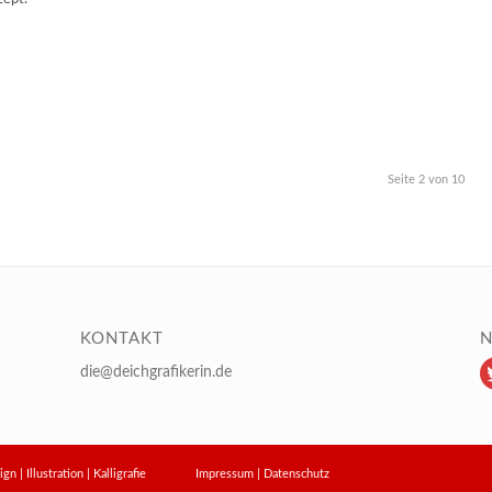
Seite 2 von 10
KONTAKT
N
die@deichgrafikerin.de
design | Illustration | Kalligrafie
Impressum
|
Datenschutz