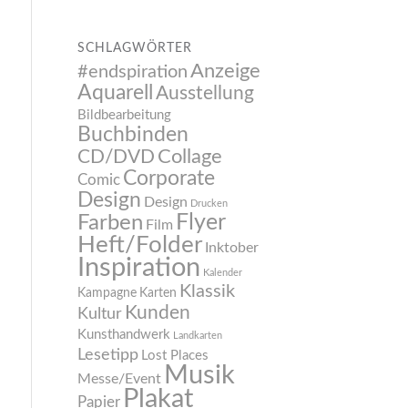
SCHLAGWÖRTER
Anzeige
#endspiration
Aquarell
Ausstellung
Bildbearbeitung
Buchbinden
CD/DVD
Collage
Corporate
Comic
Design
Design
Drucken
Flyer
Farben
Film
Heft/Folder
Inktober
Inspiration
Kalender
Klassik
Kampagne
Karten
Kunden
Kultur
Kunsthandwerk
Landkarten
Lesetipp
Lost Places
Musik
Messe/Event
Plakat
Papier