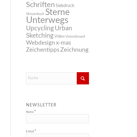
Schriften
Siebdruck
Sterne
Skizzenbuch
Unterwegs
Upcycling
Urban
Sketching
Video
Visionboard
Webdesign
x-mas
Zeichnung
Zeichentipps
NEWSLETTER
*
Name
*
E-Mail