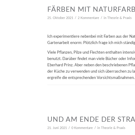
FÄRBEN MIT NATURFAR
/
/
25. Oktober 2021
2 Kommentare
in
Theorie & Praxis
Ich experimentiere nebenbei mit Farben aus der Na
Gartenarbeit enorm: Plötzlich frage ich mich ständi
Viele Pflanzen, Pilze und Flechten enthalten inte
benutzt. Darüber findet man viele Bücher oder Inf
Eberhard Prinz. Aber neben den beschriebenen Pfla
der Küche zu verwenden und sich überraschen zu las
ergreife die entsprechenden Vorsichtsmaßnahmen
UND AM ENDE DER STRAS
/
/
21. Juni 2021
0 Kommentare
in
Theorie & Praxis