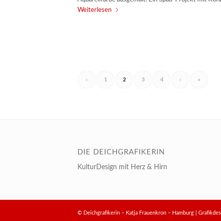
Weiterlesen
‹
1
2
3
4
›
»
DIE DEICHGRAFIKERIN
KulturDesign mit Herz & Hirn
© Deichgrafikerin – Katja Frauenkron – Hamburg | Grafik