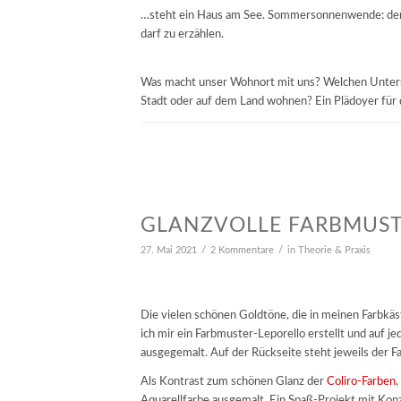
…steht ein Haus am See. Sommersonnenwende: der p
darf zu erzählen.
Was macht unser Wohnort mit uns? Welchen Untersch
Stadt oder auf dem Land wohnen? Ein Plädoyer für
GLANZVOLLE FARBMUS
/
/
27. Mai 2021
2 Kommentare
in
Theorie & Praxis
Die vielen schönen Goldtöne, die in meinen Farbkäs
ich mir ein Farbmuster-Leporello erstellt und auf 
ausgegemalt. Auf der Rückseite steht jeweils der Far
Als Kontrast zum schönen Glanz der
Coliro-Farben
,
Aquarellfarbe ausgemalt. Ein Spaß-Projekt mit Kon