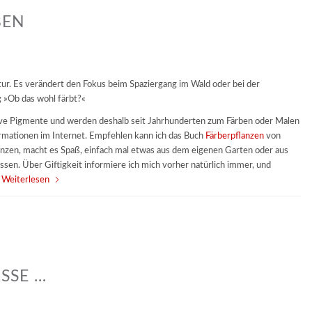
BEN
tur. Es verändert den Fokus beim Spaziergang im Wald oder bei der
g »Ob das wohl färbt?«
nsive Pigmente und werden deshalb seit Jahrhunderten zum Färben oder Malen
ormationen im Internet. Empfehlen kann ich das Buch
Färberpflanzen
von
nzen, macht es Spaß, einfach mal etwas aus dem eigenen Garten oder aus
sen. Über Giftigkeit informiere ich mich vorher natürlich immer, und
.
Weiterlesen
SE …