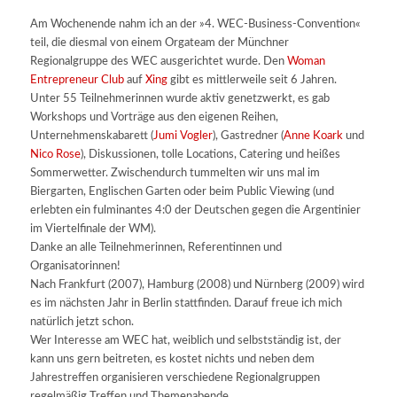
Am Wochenende nahm ich an der »4. WEC-Business-Convention«
teil, die diesmal von einem Orgateam der Münchner
Regionalgruppe des WEC ausgerichtet wurde. Den
Woman
Entrepreneur Club
auf
Xing
gibt es mittlerweile seit 6 Jahren.
Unter 55 Teilnehmerinnen wurde aktiv genetzwerkt, es gab
Workshops und Vorträge aus den eigenen Reihen,
Unternehmenskabarett (
Jumi Vogler
), Gastredner (
Anne Koark
und
Nico Rose
), Diskussionen, tolle Locations, Catering und heißes
Sommerwetter. Zwischendurch tummelten wir uns mal im
Biergarten, Englischen Garten oder beim Public Viewing (und
erlebten ein fulminantes 4:0 der Deutschen gegen die Argentinier
im Viertelfinale der WM).
Danke an alle Teilnehmerinnen, Referentinnen und
Organisatorinnen!
Nach Frankfurt (2007), Hamburg (2008) und Nürnberg (2009) wird
es im nächsten Jahr in Berlin stattfinden. Darauf freue ich mich
natürlich jetzt schon.
Wer Interesse am WEC hat, weiblich und selbstständig ist, der
kann uns gern beitreten, es kostet nichts und neben dem
Jahrestreffen organisieren verschiedene Regionalgruppen
regelmäßig Treffen und Themenabende.