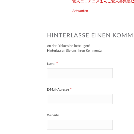
愛人
エロアニメ
まんこ
愛人募集
裏
Antworten
HINTERLASSE EINEN KOM
An der Diskussion beteiligen?
Hinterlassen Sie uns Ihren Kommentar!
*
Name
*
E-Mail-Adresse
Website