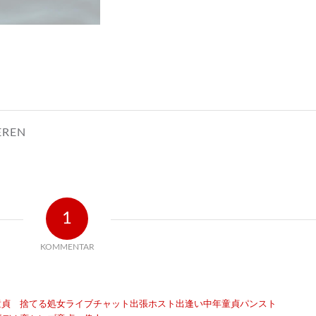
EREN
1
KOMMENTAR
童貞 捨てる
処女
ライブチャット
出張ホスト
出逢い
中年童貞
パンスト