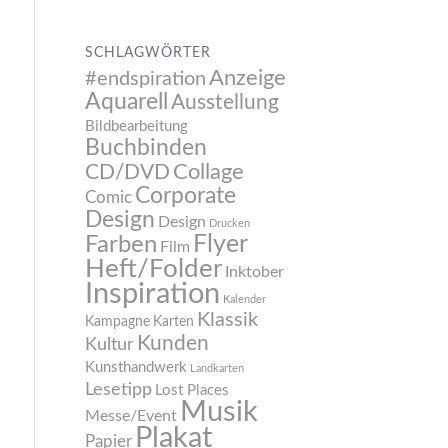
SCHLAGWÖRTER
Anzeige
#endspiration
Aquarell
Ausstellung
Bildbearbeitung
Buchbinden
CD/DVD
Collage
Corporate
Comic
Design
Design
Drucken
Flyer
Farben
Film
Heft/Folder
Inktober
Inspiration
Kalender
Klassik
Kampagne
Karten
Kunden
Kultur
Kunsthandwerk
Landkarten
Lesetipp
Lost Places
Musik
Messe/Event
Plakat
Papier