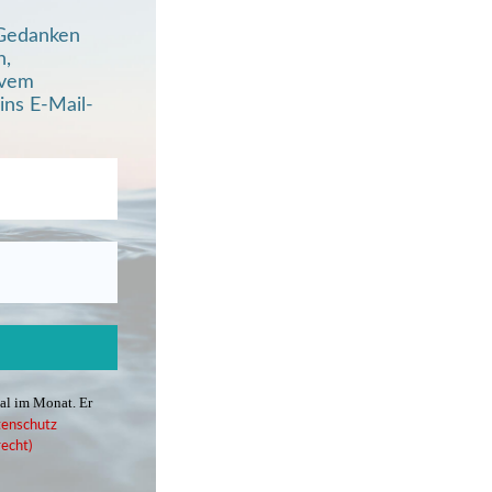
, Gedanken
n,
ivem
ins E-Mail-
mal im Monat. Er
enschutz
echt)