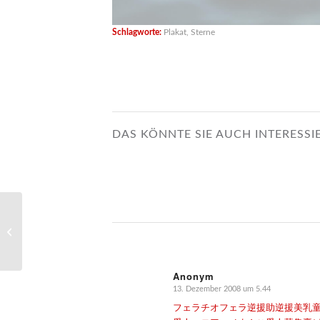
Schlagworte:
Plakat
,
Sterne
DAS KÖNNTE SIE AUCH INTERESSI
Roger Cicero Folder Nr.
3
Anonym
13. Dezember 2008 um 5.44
sagte:
フェラチオ
フェラ
逆援助
逆援
美乳