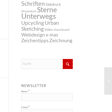
Schriften
Siebdruck
Sterne
Skizzenbuch
Unterwegs
Upcycling
Urban
Sketching
Video
Visionboard
Webdesign
x-mas
Zeichnung
Zeichentipps
NEWSLETTER
*
Name
*
E-Mail