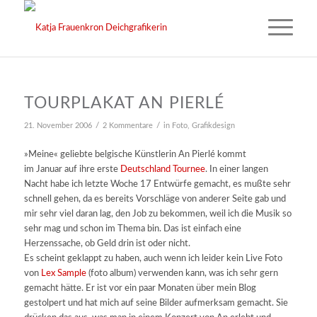
TOURPLAKAT AN PIERLÉ
/
/
21. November 2006
2 Kommentare
in
Foto
,
Grafikdesign
»Meine« geliebte belgische Künstlerin An Pierlé kommt
im Januar auf ihre erste
Deutschland Tournee
. In einer langen
Nacht habe ich letzte Woche 17 Entwürfe gemacht, es mußte sehr
schnell gehen, da es bereits Vorschläge von anderer Seite gab und
mir sehr viel daran lag, den Job zu bekommen, weil ich die Musik so
sehr mag und schon im Thema bin. Das ist einfach eine
Herzenssache, ob Geld drin ist oder nicht.
Es scheint geklappt zu haben, auch wenn ich leider kein Live Foto
von
Lex Sample
(foto album) verwenden kann, was ich sehr gern
gemacht hätte. Er ist vor ein paar Monaten über mein Blog
gestolpert und hat mich auf seine Bilder aufmerksam gemacht. Sie