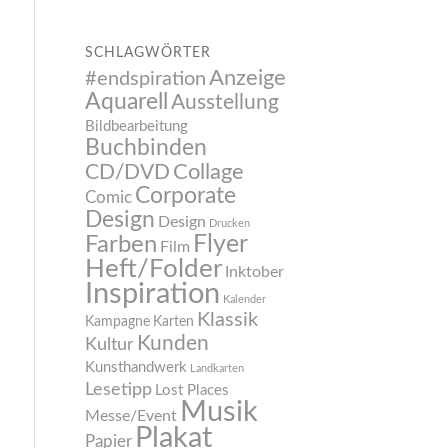
SCHLAGWÖRTER
Anzeige
#endspiration
Aquarell
Ausstellung
Bildbearbeitung
Buchbinden
CD/DVD
Collage
Corporate
Comic
Design
Design
Drucken
Flyer
Farben
Film
Heft/Folder
Inktober
Inspiration
Kalender
Klassik
Kampagne
Karten
Kunden
Kultur
Kunsthandwerk
Landkarten
Lesetipp
Lost Places
Musik
Messe/Event
Plakat
Papier