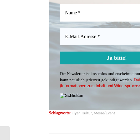
Der Newsletter ist kostenlos und erscheint ein
kann natürlich jederzeit gekündigt werden.
Dat
(Informationen zum Inhalt und Widerspruchsr
Schlagworte:
Flyer
,
Kultur
,
Messe/Event