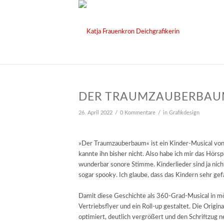
DER TRAUMZAUBERBA
/
/
26. April 2022
0 Kommentare
in
Grafikdesign
»Der Traumzauberbaum« ist ein Kinder-Musical von
kannte ihn bisher nicht. Also habe ich mir das Hörs
wunderbar sonore Stimme. Kinderlieder sind ja nicht
sogar spooky. Ich glaube, dass das Kindern sehr gefa
Damit diese Geschichte als 360-Grad-Musical in mö
Vertriebsflyer und ein Roll-up gestaltet. Die Origi
optimiert, deutlich vergrößert und den Schriftzug n