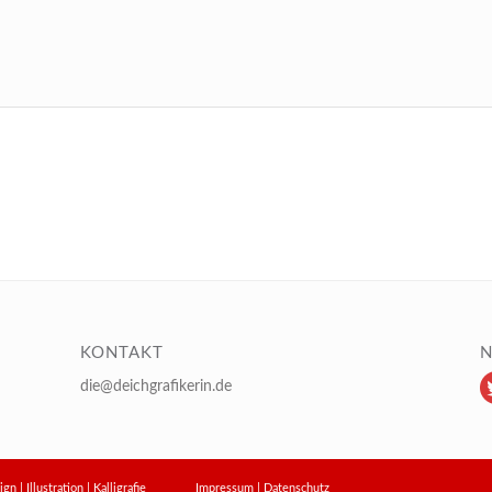
KONTAKT
N
die@deichgrafikerin.de
design | Illustration | Kalligrafie
Impressum
|
Datenschutz