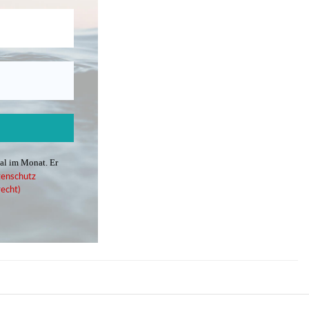
mal im Monat. Er
enschutz
echt)