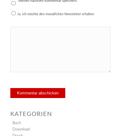
meinen nächsten Kommentar speichern.
Ja, ich möchte den monatlichen Newsletter erhalten
DATENSCHUTZ
BLOG
KATEGORIEN
Menü
Buch
Download
Druck