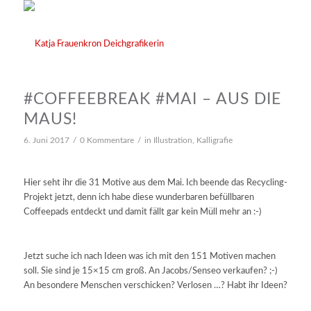
#COFFEEBREAK #MAI – AUS DIE
MAUS!
GRAFIKDESIGN
6. Juni 2017
/
0 Kommentare
/
in
Illustration
,
Kalligrafie
Hier seht ihr die 31 Motive aus dem Mai. Ich beende das Recycling-
Projekt jetzt, denn ich habe diese wunderbaren befüllbaren
Coffeepads entdeckt und damit fällt gar kein Müll mehr an :-)
ILLUSTRATION
Jetzt suche ich nach Ideen was ich mit den 151 Motiven machen
soll. Sie sind je 15×15 cm groß. An Jacobs/Senseo verkaufen? ;-)
An besondere Menschen verschicken? Verlosen …? Habt ihr Ideen?
KALLIGRAFIE