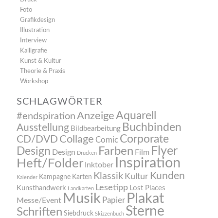
Foto
Grafikdesign
Illustration
Interview
Kalligrafie
Kunst & Kultur
Theorie & Praxis
Workshop
SCHLAGWÖRTER
Anzeige
Aquarell
#endspiration
Buchbinden
Ausstellung
Bildbearbeitung
Corporate
CD/DVD
Collage
Comic
Flyer
Farben
Design
Design
Film
Drucken
Inspiration
Heft/Folder
Inktober
Kunden
Klassik
Kultur
Kampagne
Karten
Kalender
Lesetipp
Kunsthandwerk
Lost Places
Landkarten
Musik
Plakat
Papier
Messe/Event
Sterne
Schriften
Siebdruck
Skizzenbuch