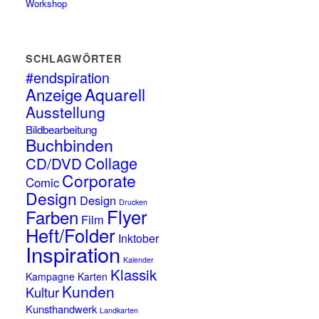
Workshop
SCHLAGWÖRTER
#endspiration
Anzeige
Aquarell
Ausstellung
Bildbearbeitung
Buchbinden
Collage
CD/DVD
Corporate
Comic
Design
Design
Drucken
Flyer
Farben
Film
Heft/Folder
Inktober
Inspiration
Kalender
Klassik
Kampagne
Karten
Kunden
Kultur
Kunsthandwerk
Landkarten