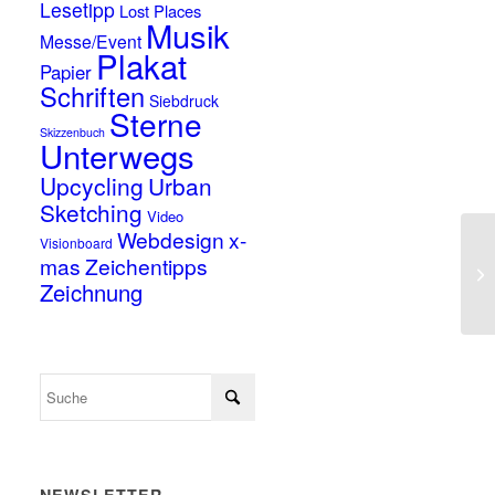
Lesetipp
Lost Places
Musik
Messe/Event
Plakat
Papier
Schriften
Siebdruck
Sterne
Skizzenbuch
Unterwegs
Upcycling
Urban
Sketching
Video
Webdesign
x-
Visionboard
mas
Zeichentipps
Zeichnung