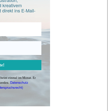
ustration,
 kreativem
 direkt ins E-Mail-
scheint einmal im Monat. Er
Datenschutz
werden.
derspruchsrecht)