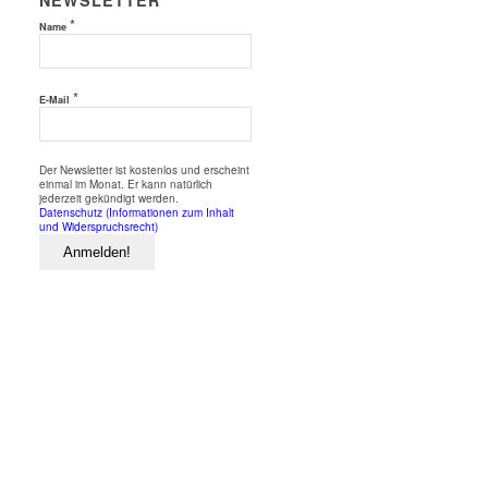
NEWSLETTER
*
Name
*
E-Mail
Der Newsletter ist kostenlos und erscheint
einmal im Monat. Er kann natürlich
jederzeit gekündigt werden.
Datenschutz (Informationen zum Inhalt
und Widerspruchsrecht)