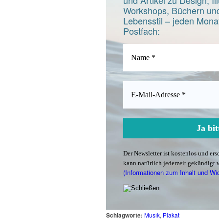
und Artikel zu Design, Ill
Workshops, Büchern und
Lebensstil – jeden Monat
Postfach:
Der Newsletter ist kostenlos und er
kann natürlich jederzeit gekündigt 
(Informationen zum Inhalt und Wi
Schlagworte:
Musik
,
Plakat