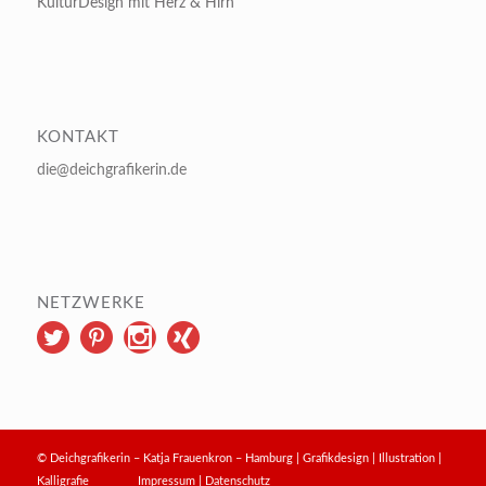
KulturDesign mit Herz & Hirn
KONTAKT
die@deichgrafikerin.de
NETZWERKE
© Deichgrafikerin – Katja Frauenkron – Hamburg | Grafikdesign | Illustration |
Kalligrafie
Impressum
|
Datenschutz