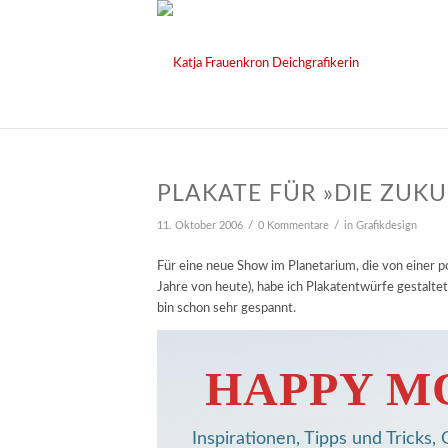
PLAKATE FÜR »DIE ZUKU
/
/
11. Oktober 2006
0 Kommentare
in
Grafikdesign
Für eine neue Show im Planetarium, die von einer p
Jahre von heute), habe ich Plakatentwürfe gestaltet.
bin schon sehr gespannt.
HAPPY M
Inspirationen, Tipps und Tricks