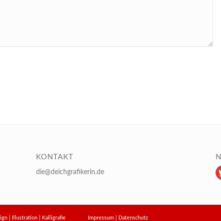
KONTAKT
N
die@deichgrafikerin.de
design | Illustration | Kalligrafie
Impressum
|
Datenschutz