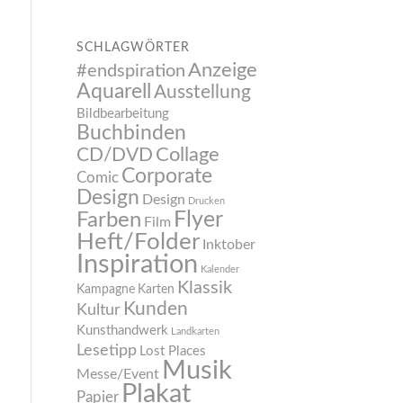
SCHLAGWÖRTER
Anzeige
#endspiration
Aquarell
Ausstellung
Bildbearbeitung
Buchbinden
CD/DVD
Collage
Corporate
Comic
Design
Design
Drucken
Flyer
Farben
Film
Heft/Folder
Inktober
Inspiration
Kalender
Klassik
Kampagne
Karten
Kunden
Kultur
Kunsthandwerk
Landkarten
Lesetipp
Lost Places
Musik
Messe/Event
Plakat
Papier