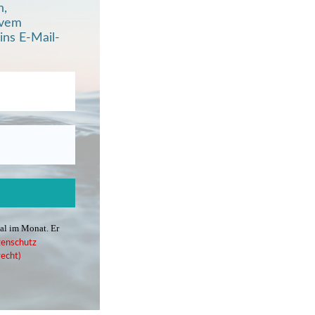
n,
ivem
ins E-Mail-
mal im Monat. Er
enschutz
echt)