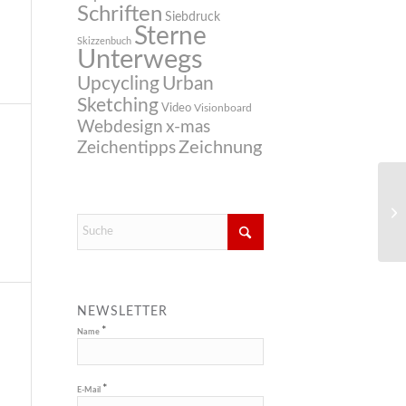
Schriften
Siebdruck
Sterne
Skizzenbuch
Unterwegs
Upcycling
Urban
Sketching
Video
Visionboard
Webdesign
x-mas
Zeichnung
Zeichentipps
NEWSLETTER
*
Name
*
E-Mail