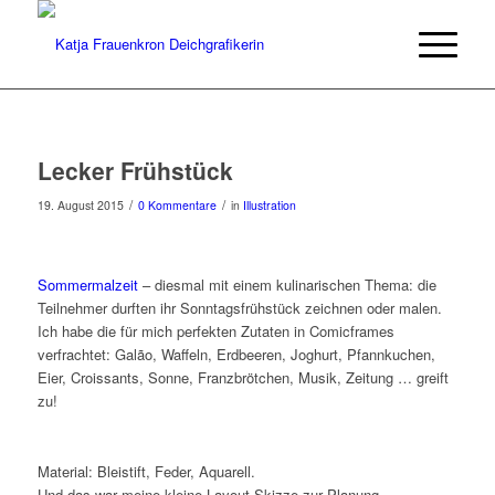
Lecker Frühstück
/
/
19. August 2015
0 Kommentare
in
Illustration
Sommermalzeit
– diesmal mit einem kulinarischen Thema: die
Teilnehmer durften ihr Sonntagsfrühstück zeichnen oder malen.
Ich habe die für mich perfekten Zutaten in Comicframes
verfrachtet: Galão, Waffeln, Erdbeeren, Joghurt, Pfannkuchen,
Eier, Croissants, Sonne, Franzbrötchen, Musik, Zeitung … greift
zu!
Material: Bleistift, Feder, Aquarell.
Und das war meine kleine Layout-Skizze zur Planung.