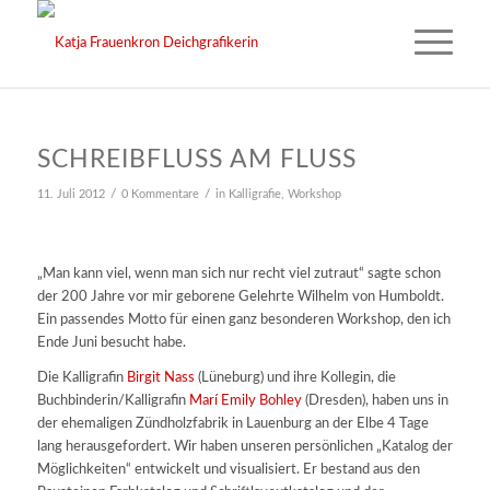
SCHREIBFLUSS AM FLUSS
/
/
11. Juli 2012
0 Kommentare
in
Kalligrafie
,
Workshop
„Man kann viel, wenn man sich nur recht viel zutraut“ sagte schon
der 200 Jahre vor mir geborene Gelehrte Wilhelm von Humboldt.
Ein passendes Motto für einen ganz besonderen Workshop, den ich
Ende Juni besucht habe.
Die Kalligrafin
Birgit Nass
(Lüneburg) und ihre Kollegin, die
Buchbinderin/Kalligrafin
Marí Emily Bohley
(Dresden), haben uns in
der ehemaligen Zündholzfabrik in Lauenburg an der Elbe 4 Tage
lang herausgefordert. Wir haben unseren persönlichen „Katalog der
Möglichkeiten“ entwickelt und visualisiert. Er bestand aus den