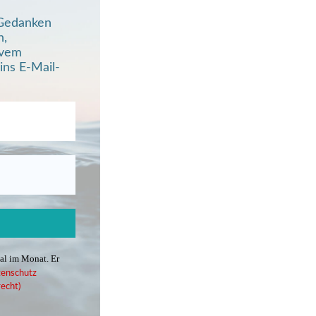
, Gedanken
n,
ivem
ins E-Mail-
mal im Monat. Er
enschutz
echt)