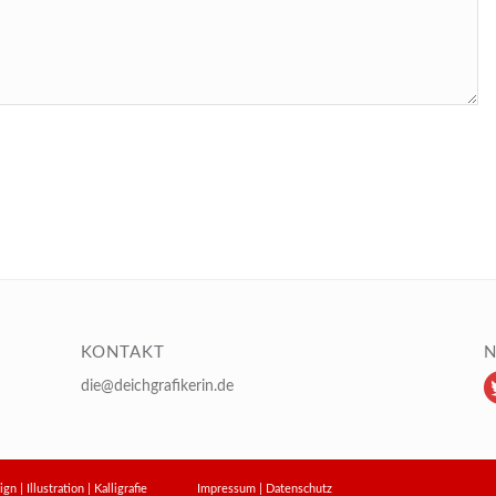
KONTAKT
N
die@deichgrafikerin.de
design | Illustration | Kalligrafie
Impressum
|
Datenschutz