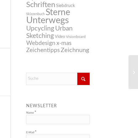
Schriften
Siebdruck
Sterne
Skizzenbuch
Unterwegs
Upcycling
Urban
Sketching
Video
Visionboard
Webdesign
x-mas
Zeichnung
Zeichentipps
NEWSLETTER
*
Name
*
E-Mail