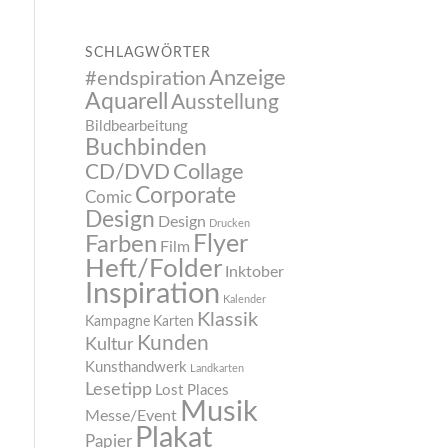
SCHLAGWÖRTER
Anzeige
#endspiration
Aquarell
Ausstellung
Bildbearbeitung
Buchbinden
CD/DVD
Collage
Corporate
Comic
Design
Design
Drucken
Flyer
Farben
Film
Heft/Folder
Inktober
Inspiration
Kalender
Klassik
Kampagne
Karten
Kunden
Kultur
Kunsthandwerk
Landkarten
Lesetipp
Lost Places
Musik
Messe/Event
Plakat
Papier