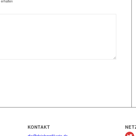
 erhalten
KONTAKT
NET
die@deichgrafikerin.de