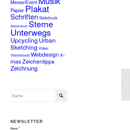
Musik
Messe/Event
Plakat
Papier
Schriften
Siebdruck
Sterne
Skizzenbuch
Unterwegs
Upcycling
Urban
Sketching
Video
Webdesign
x-
Visionboard
mas
Zeichentipps
Zeichnung
NEWSLETTER
*
Name