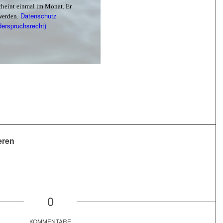
scheint einmal im Monat. Er
Datenschutz
werden.
derspruchsrecht)
eren
0
KOMMENTARE