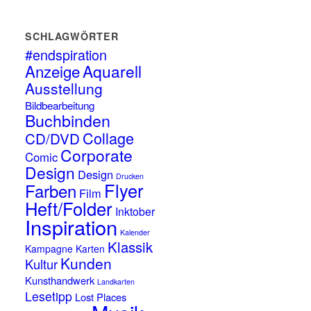
SCHLAGWÖRTER
#endspiration
Anzeige
Aquarell
Ausstellung
Bildbearbeitung
Buchbinden
Collage
CD/DVD
Corporate
Comic
Design
Design
Drucken
Flyer
Farben
Film
Heft/Folder
Inktober
Inspiration
Kalender
Klassik
Kampagne
Karten
Kunden
Kultur
Kunsthandwerk
Landkarten
Lesetipp
Lost Places