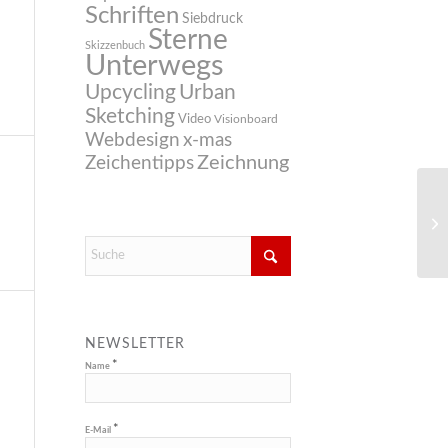
Schriften
Siebdruck
Sterne
Skizzenbuch
Unterwegs
Upcycling
Urban
Sketching
Video
Visionboard
Webdesign
x-mas
Zeichnung
Zeichentipps
NEWSLETTER
*
Name
*
E-Mail