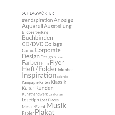
SCHLAGWÖRTER
Anzeige
#endspiration
Aquarell
Ausstellung
Bildbearbeitung
Buchbinden
CD/DVD
Collage
Corporate
Comic
Design
Design
Drucken
Flyer
Farben
Film
Heft/Folder
Inktober
Inspiration
Kalender
Klassik
Kampagne
Karten
Kunden
Kultur
Kunsthandwerk
Landkarten
Lesetipp
Lost Places
Musik
Messe/Event
Plakat
Papier