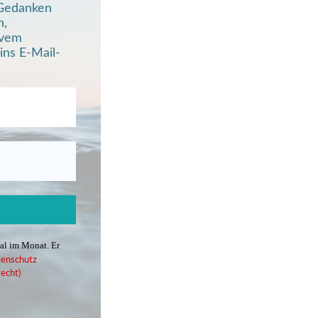
, Gedanken
n,
ivem
ins E-Mail-
mal im Monat. Er
enschutz
echt)