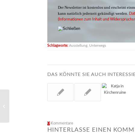
Der Newsletter ist kostenlos und erscheint ein
kann natürlich jederzeit gekündigt werden.
Dat
(Informationen zum Inhalt und Widerspruchsr
Schlagworte:
Ausstellung
,
Unterwegs
DAS KÖNNTE SIE AUCH INTERESSI
Schellack
0
Kommentare
HINTERLASSE EINEN KOM