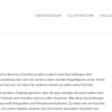
GRAFIKDESIGN
ILLUSTRATION
KALLI
nd im Bucerius Kunstforum gibt es gleich zwei Ausstellungen über
Ausstellung setzt sich mit seinem Leben und den Hauptfiguren seiner Arbeit
rau (sic). Im Fokus der anderen stehen vor allem seine Portraits.
chon größere Originale gesehen, aber die ganz winzigen Bronzen haben mich
n Sockeln und trotzdem sind sie voller Ausdruck. Was diese Ausstellungen
warzweiß-Fotografien und Filmdokumentationen. Zu sehen wie ein Künstler,
, mit seinen Händen arbeitet, hat mich immer besonders fasziniert und