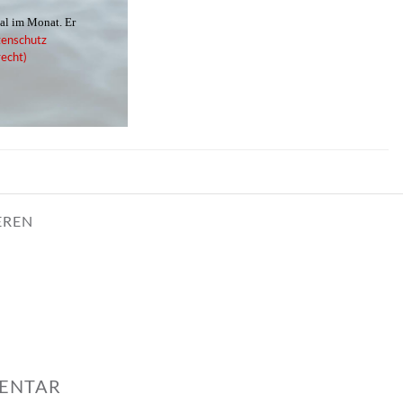
mal im Monat. Er
enschutz
echt)
EREN
MENTAR