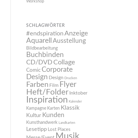
Workshop
SCHLAGWÖRTER
Anzeige
#endspiration
Aquarell
Ausstellung
Bildbearbeitung
Buchbinden
CD/DVD
Collage
Corporate
Comic
Design
Design
Drucken
Flyer
Farben
Film
Heft/Folder
Inktober
Inspiration
Kalender
Klassik
Kampagne
Karten
Kunden
Kultur
Kunsthandwerk
Landkarten
Lesetipp
Lost Places
Musik
Messe/Event