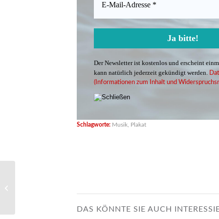
Der Newsletter ist kostenlos und erscheint ein
kann natürlich jederzeit gekündigt werden.
Dat
(Informationen zum Inhalt und Widerspruchsr
Schlagworte:
Musik
,
Plakat
Ausstellung
„Himmelssteine auf
Erden“
DAS KÖNNTE SIE AUCH INTERESSI