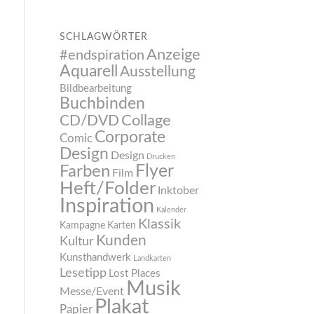
SCHLAGWÖRTER
Anzeige
#endspiration
Aquarell
Ausstellung
Bildbearbeitung
Buchbinden
CD/DVD
Collage
Corporate
Comic
Design
Design
Drucken
Flyer
Farben
Film
Heft/Folder
Inktober
Inspiration
Kalender
Klassik
Kampagne
Karten
Kunden
Kultur
Kunsthandwerk
Landkarten
Lesetipp
Lost Places
Musik
Messe/Event
Plakat
Papier