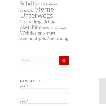
Schriften
Siebdruck
Sterne
Skizzenbuch
Unterwegs
Upcycling
Urban
Sketching
Video
Visionboard
Webdesign
x-mas
Zeichnung
Zeichentipps
NEWSLETTER
*
Name
*
E-Mail