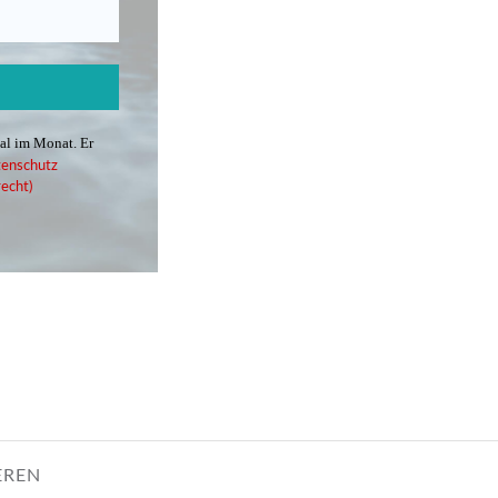
mal im Monat. Er
enschutz
echt)
EREN