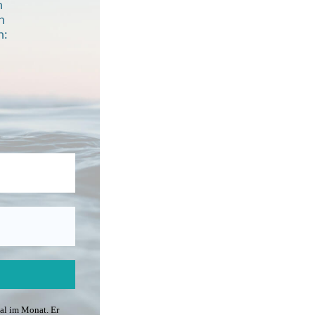
n
n
h:
mal im Monat. Er