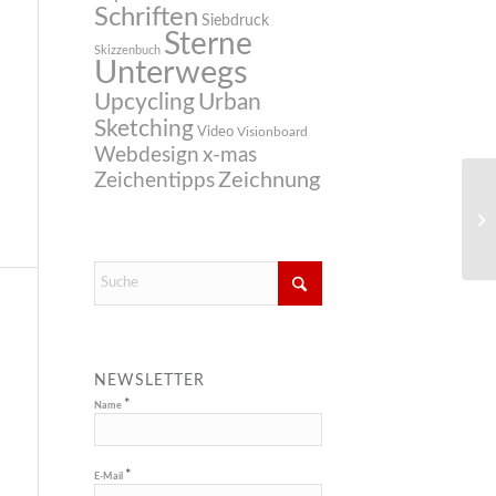
Schriften
Siebdruck
Sterne
Skizzenbuch
Unterwegs
Upcycling
Urban
Sketching
Video
Visionboard
Webdesign
x-mas
Zeichnung
Zeichentipps
NEWSLETTER
*
Name
*
E-Mail