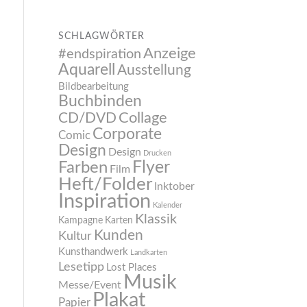
SCHLAGWÖRTER
Anzeige
#endspiration
Aquarell
Ausstellung
Bildbearbeitung
Buchbinden
CD/DVD
Collage
Corporate
Comic
Design
Design
Drucken
Flyer
Farben
Film
Heft/Folder
Inktober
Inspiration
Kalender
Klassik
Kampagne
Karten
Kunden
Kultur
Kunsthandwerk
Landkarten
Lesetipp
Lost Places
Musik
Messe/Event
Plakat
Papier