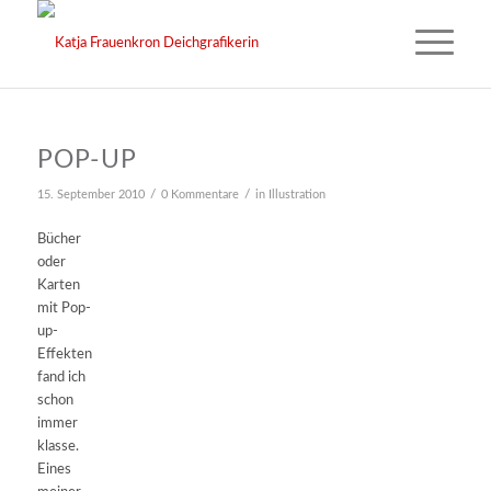
POP-UP
/
/
15. September 2010
0 Kommentare
in
Illustration
Bücher
oder
Karten
mit Pop-
up-
Effekten
fand ich
schon
immer
klasse.
Eines