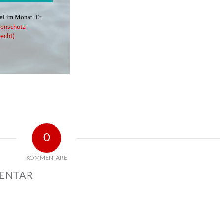
mal im Monat. Er
enschutz
echt)
0
KOMMENTARE
MENTAR