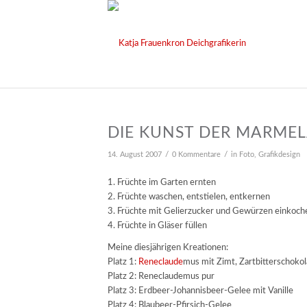
DIE KUNST DER MARME
/
/
14. August 2007
0 Kommentare
in
Foto
,
Grafikdesign
1. Früchte im Garten ernten
2. Früchte waschen, entstielen, entkernen
3. Früchte mit Gelierzucker und Gewürzen einkoch
4. Früchte in Gläser füllen
Meine diesjährigen Kreationen:
Platz 1:
Reneclaude
mus mit Zimt, Zartbitterschoko
Platz 2: Reneclaudemus pur
Platz 3: Erdbeer-Johannisbeer-Gelee mit Vanille
Platz 4: Blaubeer-Pfirsich-Gelee