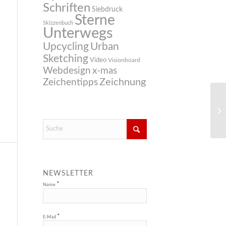
Schriften
Siebdruck
Sterne
Skizzenbuch
Unterwegs
Upcycling
Urban
Sketching
Video
Visionboard
Webdesign
x-mas
Zeichnung
Zeichentipps
NEWSLETTER
*
Name
*
E-Mail