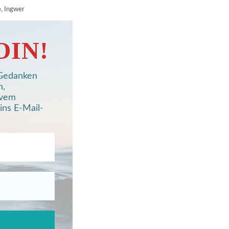
e, Ingwer
OIN!
, Gedanken
n,
ivem
ins E-Mail-