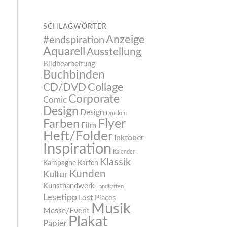
SCHLAGWÖRTER
Anzeige
#endspiration
Aquarell
Ausstellung
Bildbearbeitung
Buchbinden
CD/DVD
Collage
Corporate
Comic
Design
Design
Drucken
Flyer
Farben
Film
Heft/Folder
Inktober
Inspiration
Kalender
Klassik
Kampagne
Karten
Kunden
Kultur
Kunsthandwerk
Landkarten
Lesetipp
Lost Places
Musik
Messe/Event
Plakat
Papier